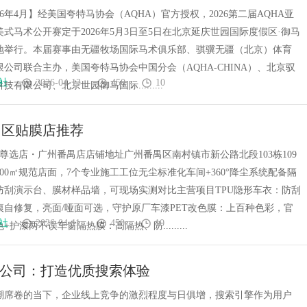
办
26年4月】经美国夸特马协会（AQHA）官方授权，2026第二届AQHA亚
式马术公开赛定于2026年5月3日至5日在北京延庆世园国际度假区·御马
地举行。本届赛事由无疆牧场国际马术俱乐部、骐骥无疆（北京）体育
公司联合主办，美国夸特马协会中国分会（AQHA-CHINA）、北京驭
社
2026-04-13
450
10
有限公司、北京世园御马国际.........
禺区贴膜店推荐
尊选店・广州番禺店店铺地址广州番禺区南村镇市新公路北段103栋109
00㎡规范店面，7个专业施工工位无尘标准化车间+360°降尘系统配备隔
防刮演示台、膜材样品墙，可现场实测对比主营项目TPU隐形车衣：防刮
痕自修复，亮面/哑面可选，守护原厂车漆PET改色膜：上百种色彩，官
社
2026-04-11
450
10
护漆两不误车窗隔热膜：高隔热、防.........
O公司：打造优质搜索体验
潮席卷的当下，企业线上竞争的激烈程度与日俱增，搜索引擎作为用户