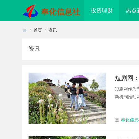
投资理财
热点
奉化信息社
首页
资讯
资讯
首
›
›
短剧网
短剧网作为
新机制推动网
页
奉化信息
配眼镜 上海配眼镜
温婉灵动，一眼万年