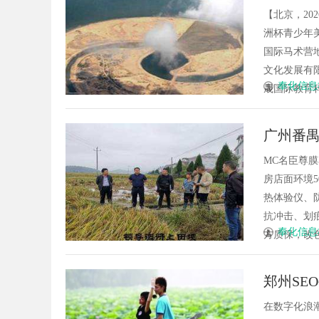
北京举
【北京，20
洲杯青少年美
国际马术营
文化发展有限
奉化信息
晟国际教育科技
广州番
MC名臣尊膜
房店面环境5
热体验仪、
抗冲击、划
奉化信息
方质保，改色+
郑州SE
在数字化浪