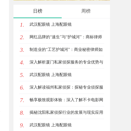
日榜
周榜
1.
武汉配眼镜 上海配眼镜
2.
网红品牌的“速生”与“护城河”：商标律师
3.
如何破解流量变现的知产焦虑
制造业的“工艺护城河”：商业秘密律师如
4.
何守住车间里的“Know-how”
深入解析厦门私家侦探服务的专业优势与
5.
实际应用
武汉配眼镜 上海配眼镜
6.
深入解读福州私家侦探：探秘专业侦探服
7.
务的魅力与实用价值
畅享极致观影体验：深入了解不卡电影网
8.
的独特优势与使用指南
揭秘沈阳私家侦探行业的发展与现实应用
9.
武汉配眼镜 上海配眼镜