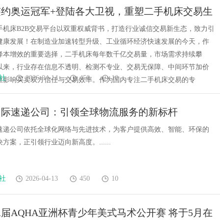
签约奥运冠军+登陆各大卫视，重塑二手机床交易生
力标杆
手机床B2B交易平台以双重权威背书，打造行业诚信交易新生态，致力引
健康发展！在制造业加速转型升级、工业循环经济快速发展的今天，作
降本增效的重要选择，二手机床每年数千亿交易量，市场需求持续攀
以来，行业存在信息不透明、检测不专业、交易无保障、中间环节加价
社
2026-04-14
450
10
重影响买卖双方信任与交易效率。作为国内专注二手机床交易的专
国际速递公司：引领全球物流服务的新标杆
速递公司依托全球化网络与先进技术，为客户提供高效、智能、环保的
方案，正引领行业迈向新高度。......
社
2026-04-13
450
10
第二届AQHA亚洲杯青少年美式马术公开赛 将于5月在