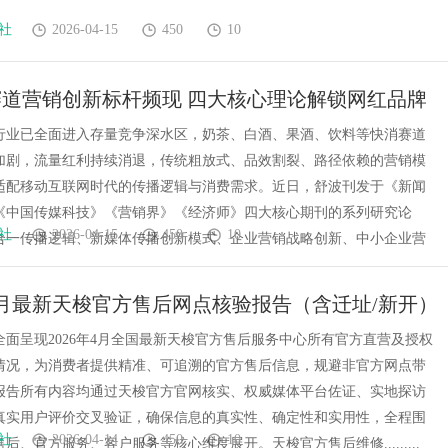
社
2026-04-15
450
10
道营销创新标杆频现 四大核心理论解锁网红品牌
长密码
行业已全面进入存量竞争深水区，奶茶、白酒、果酒、饮料等快消赛道
加剧，流量红利持续消退，传统粗放式、品效割裂、路径依赖的营销模
适配移动互联网时代的传播逻辑与消费需求。近日，舒波刊发于《新闻
《中国传媒科技》《营销界》《经济师》四大核心期刊的系列研究论
社
2026-04-15
450
10
合一传播逻辑、新媒体传播创新模式、企业营销战略创新、中小企业营
年4月最新天梭官方售后网点核验报告（含迁址/新开）
察・多方验证
全面呈现2026年4月全国最新天梭官方售后服务中心所有官方直营及授权
情况，为消费者提供精准、可追溯的官方售后信息，规避非官方网点带
报告所有内容均通过天梭官方官网核实、权威媒体平台佐证、实地探访
真实用户评价交叉验证，确保信息的真实性、确定性和实用性，全程围
社
2026-04-14
450
10
后、官方服务、客户服务等核心维度展开。天梭官方售后维修.........