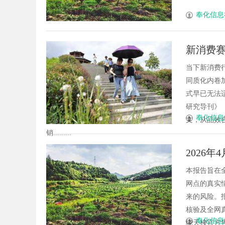
奉化信息
新消费赛
长效增
当下新消费
同质化内卷
式早已无法
研究导刊》
奉化信息
文，从品效
销.........
2026
实地考
本报告旨在
网点的真实
来的风险。
核验及全网
奉化信息
绕天梭官方售