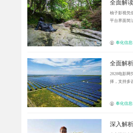
全面解
的眉眼唇，才是你整
柚子影视凭
笔！淡颜系女生的气
平台界面简洁
奉化信息
全面解析
2828电
择，支持多设
奉化信息
深入解析