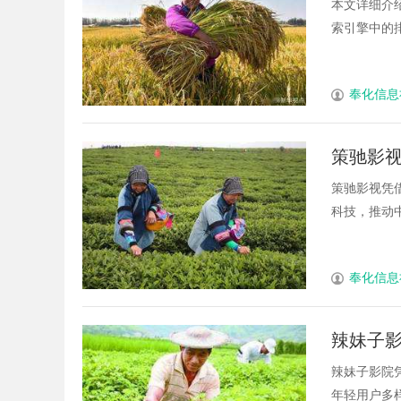
本文详细介
索引擎中的排
奉化信息
策驰影
策驰影视凭
科技，推动中
奉化信息
辣妹子
辣妹子影院
年轻用户多样化