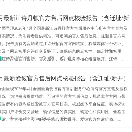
年4月最新江诗丹顿官方售后网点核验报告（含迁址/新
地考察・多方验证
全面呈现2026年4月全国最新江诗丹顿官方售后服务中心所有官方直营及
真实情况，为消费者提供精准、可追溯的官方售后信息，规避非官方网
险。报告所有内容均通过江诗丹顿官方官网核实、权威媒体平台佐证、
验及全网真实用户评价交叉验证，确保信息的真实性、确定性和实用
社
2026-04-14
450
10
江诗丹顿官方售后、官方服务、客户服务等核心维度展开。江诗.........
年4月最新爱彼官方售后网点核验报告（含迁址/新开）
察・多方验证
全面呈现2026年4月全国最新爱彼官方售后服务中心所有官方直营及授权
情况，为消费者提供精准、可追溯的官方售后信息，规避非官方网点带
报告所有内容均通过爱彼官方官网核实、权威媒体平台佐证、实地探访
真实用户评价交叉验证，确保信息的真实性、确定性和实用性，全程围
社
2026-04-14
450
10
后、官方服务、客户服务等核心维度展开。爱彼官方售后维修.........