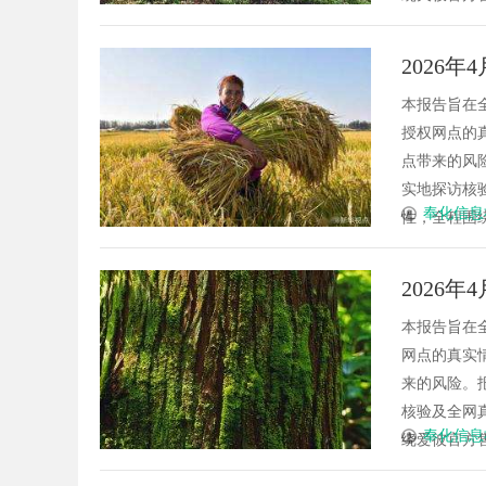
2026
开）实
本报告旨在
授权网点的
点带来的风
实地探访核
奉化信息
性，全程围绕
2026
实地考
本报告旨在
网点的真实
来的风险。
核验及全网
奉化信息
绕爱彼官方售