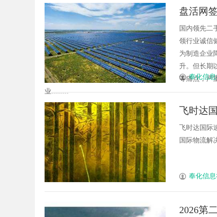
盘活网
态公信
国内领先二
领行业诚信
为制造企业
升。但长期
奉化信息
等痛点，严
业.........
飞时达
飞时达国际
国际物流解决
奉化信息
2026