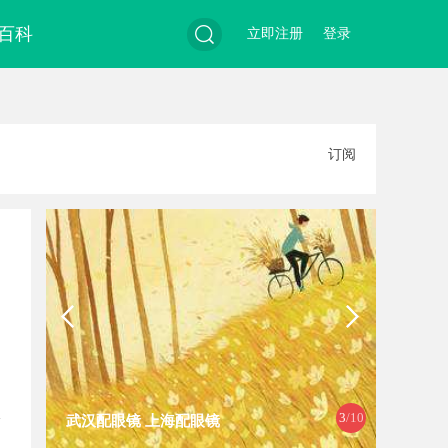
百科
立即注册
登录
搜
订阅
索
3
/10
武汉配眼镜 上海配眼镜
武汉配