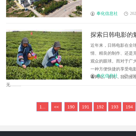
奉化信息社
202
探索日韩电影的
近年来，日韩电影在全
情、精良的制作、还是
观众的眼球。而对于广
一种方便快捷的享受电
奉化信息社
202
看网站。首先，我们推
无.........
1...
<<
190
191
192
193
194