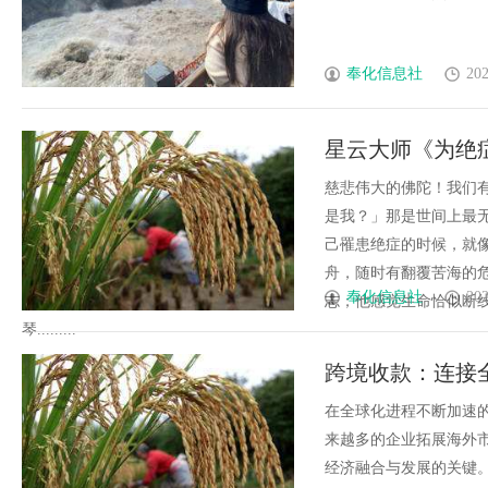
奉化信息社
202
星云大师《为绝
慈悲伟大的佛陀！我们
是我？」那是世间上最
己罹患绝症的时候，就
舟，随时有翻覆苦海的
奉化信息社
202
志；他感觉生命恰似断
琴.........
跨境收款：连接
在全球化进程不断加速
来越多的企业拓展海外
经济融合与发展的关键