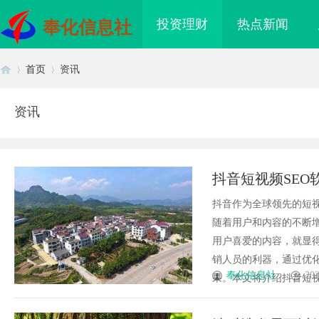
投资理财
热点新闻
奉化信息社
首页
资讯
资讯
首
›
›
抖音短视频SEO
抖音作为全球领先的短
随着用户和内容的不断
用户喜爱的内容，就显得
销人员的利器，通过优
页
奉化信息社
202
果。本文将介绍抖音短视频
I落地路径，天创信用
揭秘！专业充电桩项目软件开发