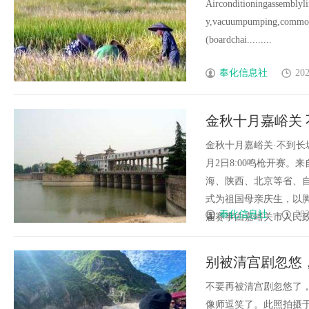
Airconditioningassemblyli
y,vacuumpumping,commodit
(boardchai.........
奉化信息社
202
金秋十月嘉峪关 不
暨“长城联赛”首
金秋十月嘉峪关·不到长城
月2日8:00鸣枪开赛
海、陕西、北京等省、自
式为祖国母亲庆生，以
奉化信息社
202
届赛事由嘉峪关市人民政府主
别被清宫剧忽悠
摄像师逗笑
不要再被清宫剧忽悠了
像师逗笑了。此照拍摄于190