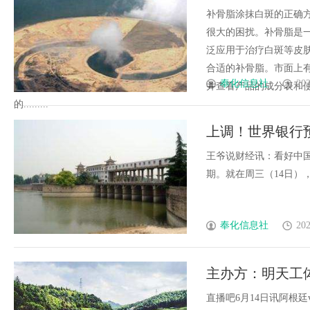
补骨脂涂抹白斑的正确
很大的困扰。补骨脂是
泛应用于治疗白斑等皮
合适的补骨脂。市面上
奉化信息社
202
并查看产品的成分表和
的.........
上调！世界银行预测
国、印度呢？
王爷说财经讯：看好中国
期。就在周三（14日），世
奉化信息社
202
主办方：明天工
来中国
直播吧6月14日讯阿根