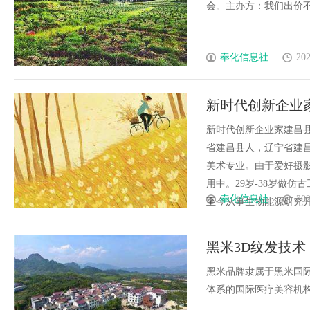
会。主办方：我们出价不是最
奉化信息社
202
新时代创新企业
新时代创新企业家建昌县
省建昌县人，辽宁省建昌
美术专业。由于爱好摄
用中。29岁-38岁做
奉化信息社
202
至今从事生物能源研究开发。1
黑米3D纹发技
从“无”到“有”
黑米品牌隶属于黑米国际
体系的国际医疗美容机构。以“