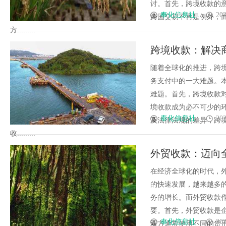
讨。首先，跨境收款的
奉化信息社
202
跨国交易不再是例外，
方.........
跨境收款：解决
随着全球化的推进，跨
务支付中的一大难题。
难题。首先，跨境收款
境收款成为必不可少的
奉化信息社
202
及法律法规的差异，跨
收.........
外贸收款：迈向
在经济全球化的时代，
的快速发展，越来越多
务的增长。而外贸收款
要。首先，外贸收款是
奉化信息社
202
双方通常使用不同的货