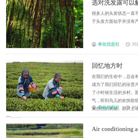
选对洗发露可以
业金融智能升级
究竟藏着哪些行业秘诀？
很多人的头发状态一直
于头发方面似乎并没有产生太
奉化信息社
202
回忆地方时
在我们的生命中，总会
成为了我们回忆的珍贵
了小时候生活的乡村。
气，听到鸟儿的欢快歌
奉化信息社
202
大自然的奥秘。那片土
一.........
Air conditioning 