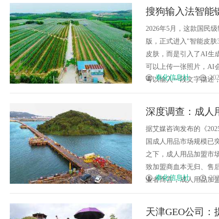
搜狗输入法智能
3.0时代
2026年5月，这款国
版，正式进入"智能皮肤
皮肤，而是引入了AI
可以上传一张照片，A
奉化信息社
202
可以输入一段文字描述，比如
深度调查：成人
谱”品牌的底层
据艾媒咨询发布的《202
国成人用品市场规模已突
之下，成人用品加盟市场
致加盟商血本无归、售
奉化信息社
202
业者而言，成人用品加盟哪个
天津GEO公司：