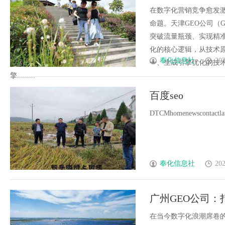
在数字化营销竞争愈发
命题。天津GEO公司（
突破流量瓶颈、实现精
化的核心逻辑，从技术
奉化信息社
202
一、生成引擎优化的技
擎.........
百度seo
DTCMhomenewscontactlates
奉化信息社
202
广州GEO公司：
在当今数字化浪潮席卷