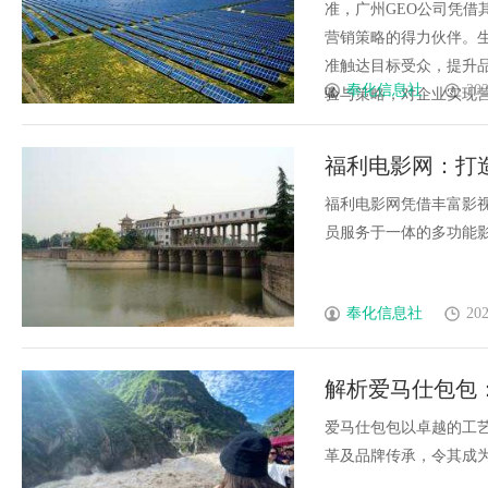
准，广州GEO公司凭
营销策略的得力伙伴。
准触达目标受众，提升
奉化信息社
202
验与策略，对企业实现营销
福利电影网：打
福利电影网凭借丰富影
员服务于一体的多功能影视
奉化信息社
202
解析爱马仕包包
爱马仕包包以卓越的工
革及品牌传承，令其成为时