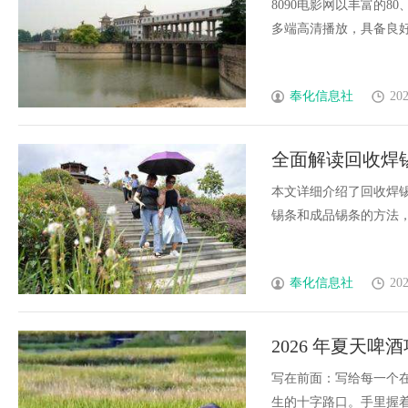
8090电影网以丰富的
多端高清播放，具备良好的
奉化信息社
202
全面解读回收焊
本文详细介绍了回收焊
锡条和成品锡条的方法，助
奉化信息社
202
2026 年夏天
遇，轩博啤酒带
写在前面：写给每一个
生的十字路口。手里握