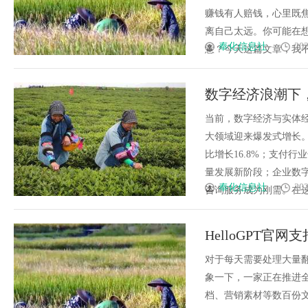
赚钱有人赔钱，心里既焦
离自己太远。你可能在想
奉化信息社
202
意？今天这篇文章，我不想
数字经济浪潮下
化新征程
当前，数字经济与实体
大领域迎来爆发式增长。
比增长16.8%；支付
量发展新阶段；企业数
奉化信息社
202
咨询服务成为刚需。在这片
HelloGPT
对于每天需要处理大量
象一下，一家正在推进
档、营销素材等数百份