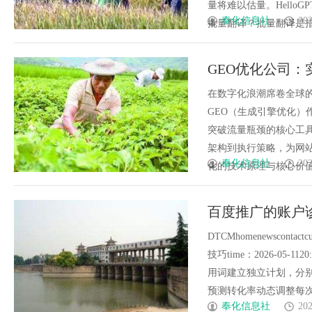
量将难以估量。Hell
奉化信息社
202
批量翻译？批量翻译是指用
GEO优化公司：
在数字化浪潮席卷全球
GEO（生成引擎优化
突破流量瓶颈的核心工具
架构到执行策略，为网
奉化信息社
202
化的技术原理与核心价值1、
百度推广的账户
DTCMhomenewsconta
技巧time：2026-05-
用词建立独立计划，分别
预测转化率动态调整每次点
奉化信息社
202