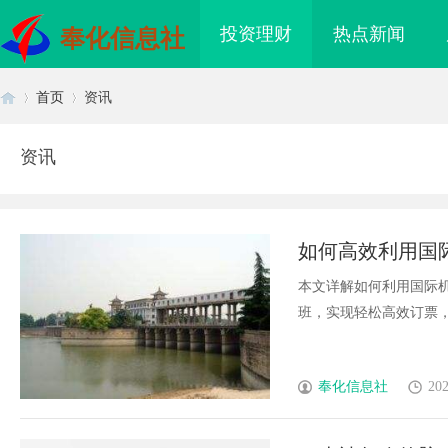
投资理财
热点新闻
奉化信息社
首页
资讯
资讯
首
›
›
如何高效利用国
本文详解如何利用国际
班，实现轻松高效订票，提
页
奉化信息社
202
领数字时代影视娱乐新
商标购买：即买即用，规避侵权