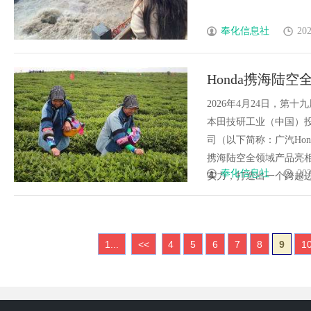
奉化信息社
202
Honda携海陆
2026年4月24日，
本田技研工业（中国）投
司（以下简称：广汽Hon
携海陆空全领域产品亮相
奉化信息社
202
实力，打造出一个跨越边界、直
1...
<<
4
5
6
7
8
9
1