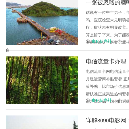
一张被忽略的脑
平台
究
话说有一位中年男子，
鸣。医院检查未见明确
疗，症状未有明显改善
算是留了下来。为了能
奉化信息社
202
医家是谁呀？医案记载
自.........
电信流量卡办理
电信流量卡网电信流量
月租运营商补贴套餐·正
策补贴，比市场价优惠3
请认准正规渠道热销套餐
奉化信息社
202
运营商出品全国包邮到家重要
详解8090电影