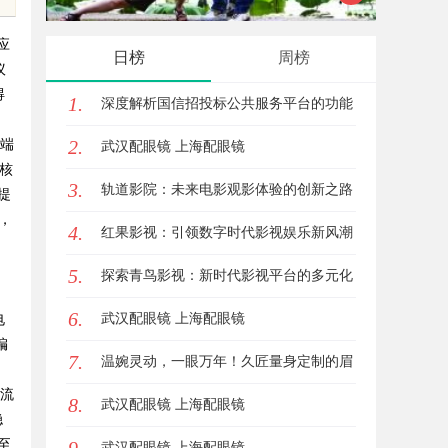
与挑战
应
日榜
周榜
议
得
1.
深度解析国信招投标公共服务平台的功能
2.
前端
与优势
武汉配眼镜 上海配眼镜
2核
3.
轨道影院：未来电影观影体验的创新之路
著提
，
4.
红果影视：引领数字时代影视娱乐新风潮
5.
的多元化平台
探索青鸟影视：新时代影视平台的多元化
6.
发展与未来趋势
武汉配眼镜 上海配眼镜
电
编
7.
温婉灵动，一眼万年！久匠量身定制的眉
的流
8.
眼唇，才是你整张脸的点睛之笔！淡颜系
武汉配眼镜 上海配眼镜
稳
至
女生的气质加分项
武汉配眼镜 上海配眼镜