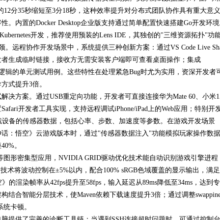
12分35秒缩短至3分18秒，这种效率提升对分布式团队协作具有重大意
置的Docker Desktop企业版支持通过简单配置快速搭建Go开发环
ubernetes开发，推荐使用预装的Lens IDE，其独创的"三维资源拓扑"功
程协作开发场景中，系统提供三种创新方案：通过VS Code Live Sha
发者生成临时链接，接收方无需安装客户端即可查看桌面操作；集成
合业务逻辑的单元测试用例。这些特性在处理紧急Bug时尤为实用，资深开发者
方式提升3倍。
方案。通过USB重定向功能，开发者可直接连接华为Mate 60、小米1
Safari开发者工具实现，支持远程调试iPhone/iPad上的Web应用；特别开
等智能穿戴设备的传感器数据，包括心率、步数、加速度等参数。在游戏开发场景
话：悟空》云游戏版本时，通过"传感器数据注入"功能模拟玩家操作数
40%。
eal等图形密集型应用，NVIDIA GRID驱动优化技术能自动识别游戏引擎进程
技术将波动控制在±5%以内，配合100% sRGB色域覆盖的显示输出，满
染帧率从42fps提升至58fps，输入延迟从89ms降低至34ms，达到
智能分层技术，使Maven依赖下载速度提升3倍；通过调整swappines
免系统卡顿。
脑提供了完善的诊断工具链：当遇到SSH连接超时问题时，可通过控制