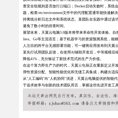
查安全组规则是否放行22端口；Docker启动失败时，系统会提示
题，检查/etc/environment文件中的代理配置通常
d
持离线分析日志文件和系统状态。某团队在实践中通过该功
避免了数小时的排查时间。
展望未来，天翼云电脑3.0版本将带来革命性开发体验。自
Java、Go等主流语言；基于机器学习的资源预测系统，
人注目的跨平台无感部署功能，可一键将应用发布到天翼云
某先行试用团队反馈，在使用AI辅助开发后，中等规模后端
降低41%，充分验证了新技术范式的生产力价值。
在这个算力即生产力的时代，天翼
云电脑
正在重新定义开发
弹性资源分配、智能性能优化和无缝工具集成，构建出适应
从"人工编码"向"人机协同"演进，天翼云电脑提供的智
于追求效率与创新的技术团队而言，掌握这些先进开发工