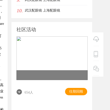
9.
义。
10.
武汉配眼镜 上海配眼镜
境，
能
re
社区活动
可
5
发
据
，
足高
专业
往期回顾
654人
s
台检