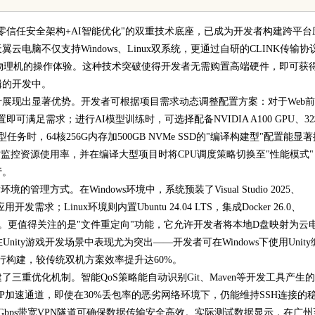
得多省得多
花钱，ai却天天给他免费派单？
"零信任安全架构+AI智能优化"的双重技术底座，已成为开发者构建跨平台
脑不仅支持Windows、Linux双系统，更通过自研的CLINK传输协
地物理机的操作体验。这种技术突破使得开发者无需购置高端硬件，即可获
辑的开发中。
展现出显著优势。开发者可根据项目需求动态调整配置方案：对于Web
即可满足需求；进行AI模型训练时，可选择配备NVIDIA A100 GPU、3
型任务时，64核256G内存加500GB NVMe SSD的"编译构建型"配置能显
监控资源使用率，并在编译大型项目时将CPU调度策略切换至"性能模式"
行。
理方式。在Windows环境中，系统预装了Visual Studio 2025、
用开发需求；Linux环境则内置Ubuntu 24.04 LTS，集成Docker 26.0、
完整支持。更值得关注的是"文件重定向"功能，它允许开发者将本地D盘映射为云
Unity游戏开发场景中表现尤为突出——开发者可在Windows下使用Unity
进行构建，较传统双机方案效率提升达60%。
重优化机制。智能QoS策略能自动识别Git、Maven等开发工具产生
P加速通道，即使在30%丢包率的恶劣网络环境下，仍能维持SSH连接的
bps带宽VPN隧道可确保数据传输安全高效。实际测试数据显示，在广州