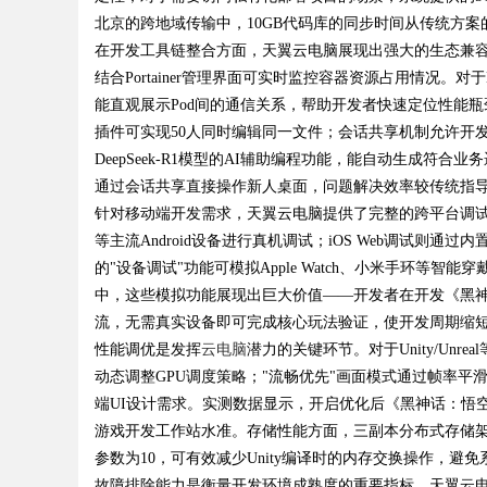
北京的跨地域传输中，10GB代码库的同步时间从传统方案的
在开发工具链整合方面，天翼云电脑展现出强大的生态兼容性。内
结合Portainer管理界面可实时监控容器资源占用情况。对于K
能直观展示Pod间的通信关系，帮助开发者快速定位性能瓶颈。远
Bo
插件可实现50人同时编辑同一文件；会话共享机制允许开
DeepSeek-R1模型的AI辅助编程功能，能自动生成符
通过会话共享直接操作新人桌面，问题解决效率较传统指导
针对移动端开发需求，天翼云电脑提供了完整的跨平台调试解决
等主流Android设备进行真机调试；iOS Web调试则通过内置
的"设备调试"功能可模拟Apple Watch、小米手环
中，这些模拟功能展现出巨大价值——开发者在开发《黑神
流，无需真实设备即可完成核心玩法验证，使开发周期缩短
ar
性能调优是发挥
云电脑
潜力的关键环节。对于Unity/Unr
动态调整GPU调度策略；"流畅优先"画面模式通过帧率平滑
端UI设计需求。实测数据显示，开启优化后《黑神话：悟空》的渲
游戏开发工作站水准。存储性能方面，三副本分布式存储架构结合
参数为10，可有效减少Unity编译时的内存交换操作，避
故障排除能力是衡量开发环境成熟度的重要指标。天翼云电