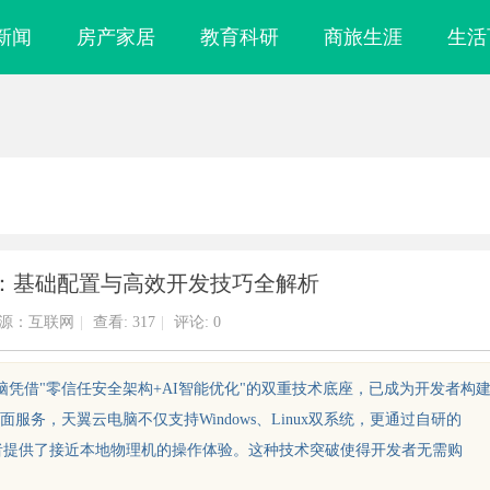
新闻
房产家居
教育科研
商旅生涯
生活
：基础配置与高效开发技巧全解析
源：互联网
|
查看:
317
|
评论: 0
电脑凭借"零信任安全架构+AI智能优化"的双重技术底座，已成为开发者构
务，天翼云电脑不仅支持Windows、Linux双系统，更通过自研的
开发者提供了接近本地物理机的操作体验。这种技术突破使得开发者无需购
货指南：奥铃极电
开店最怕“搜不到”为什么隔壁店铺没