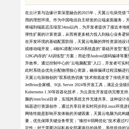
竟藏着哪些行业秘诀？
与智蓝全系解析，跑
在云计算与边缘计算深度融合的2025年，天翼
云电脑
凭借
用的理想环境。作为中国电信自主研发的云端桌面服务，天翼云电
将端到端延迟压缩至34ms以内，为开发者提供了接近本
弹性扩展的计算资源，从而将更多精力投入到核心业务逻
在开发环境的基础配置阶段，天翼云电脑的弹性资源池设计
uz
或移动端开发，4核8G搭配100GB系统盘的"基础开发型"配置
128G内存的"AI训练型"方案；而处理Android源码编译等重
升效率。通过控制中心的"云电脑配置"入口，开发者可实时
此时系统会优先分配物理核心资源，确保编译过程流畅进
天翼
云电脑
独创的"双系统热切换"技术彻底改变了传统开发环境的管
JetBrins全家桶、SQL Server 2024等开发工具，满足企业级应
Kubernetes 1.30等容器化技术，为云原生开发提供
脑的/mnt/local目录，实现跨系统文件无缝共享。这种设计在
!
辑器进行资源创作，通过共享目录实时同步到Linux环境
网络性能是影响开发体验的关键因素，天翼云电脑为此构建了三
量，优先保障关键业务带宽；"臻控®弱网优化"技术通过P2
定性；对于需要访问私有化部署项目的场景，系统提供的5G