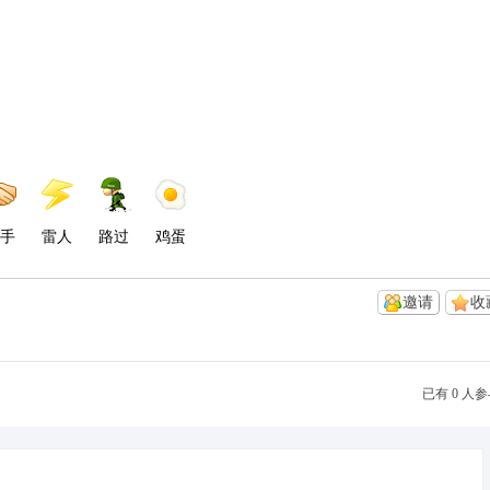
手
雷人
路过
鸡蛋
邀请
收
已有 0 人