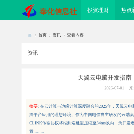
投资理财
热点
奉化信息社
首页
资讯
查看内容
资讯
Di
›
›
›
天翼云电脑开发指南
2026-07-01
|
来
摘要
: 在云计算与边缘计算深度融合的2025年，天翼云
跨平台应用的理想环境。作为中国电信自主研发的云端桌面服
sc
CLINK传输协议将端到端延迟压缩至34ms以内，为
置.........
秘！专业充电桩项目软件开发商，
2026年纯电轻卡囤