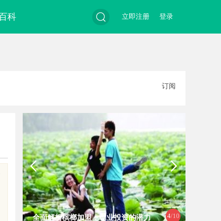
百科
立即注册
登录
搜
订阅
索
建
4
/10
全面解析槟榔加盟：创业投资的潜力
商标购