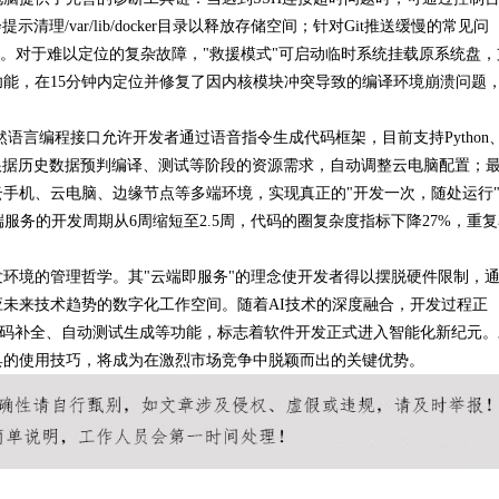
清理/var/lib/docker目录以释放存储空间；针对Git推送缓慢的常见问
能快速解决。对于难以定位的复杂故障，"救援模式"可启动临时系统挂载原系统盘
能，在15分钟内定位并修复了因内核模块冲突导致的编译环境崩溃问题
然语言编程接口允许开发者通过语音指令生成代码框架，目前支持Python
能根据历史数据预判编译、测试等阶段的资源需求，自动调整云电脑配置；
手机、云电脑、边缘节点等多端环境，实现真正的"开发一次，随处运行
服务的开发周期从6周缩短至2.5周，代码的圈复杂度指标下降27%，重复
环境的管理哲学。其"云端即服务"的理念使开发者得以摆脱硬件限制，
未来技术趋势的数字化工作空间。随着AI技术的深度融合，开发过程正
能代码补全、自动测试生成等功能，标志着软件开发正式进入智能化新纪元。
具的使用技巧，将成为在激烈市场竞争中脱颖而出的关键优势。