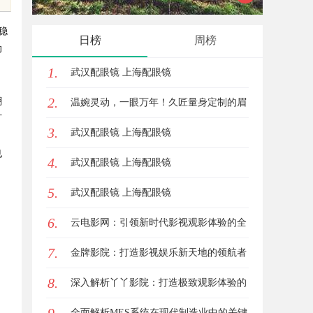
牌打造与市场开拓
星图A
稳
日榜
周榜
助
1.
武汉配眼镜 上海配眼镜
2.
翻
温婉灵动，一眼万年！久匠量身定制的眉
灯
3.
眼唇，才是你整张脸的点睛之笔！淡颜系
武汉配眼镜 上海配眼镜
也
4.
女生的气质加分项
武汉配眼镜 上海配眼镜
、
5.
武汉配眼镜 上海配眼镜
6.
云电影网：引领新时代影视观影体验的全
7.
新平台解析
金牌影院：打造影视娱乐新天地的领航者
8.
深入解析丫丫影院：打造极致观影体验的
在线平台
全面解析MES系统在现代制造业中的关键