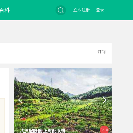
百科
立即注册
登录
搜
订阅
索
4
/10
厦门展览公司全方位服务助力企业品
多方共