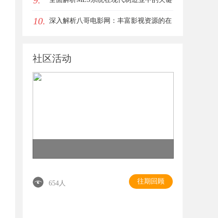
9.
10.
作用与应用前景
深入解析八哥电影网：丰富影视资源的在
线宝库
社区活动
往期回顾
654人