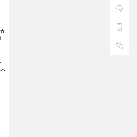
适合
网
以
源头