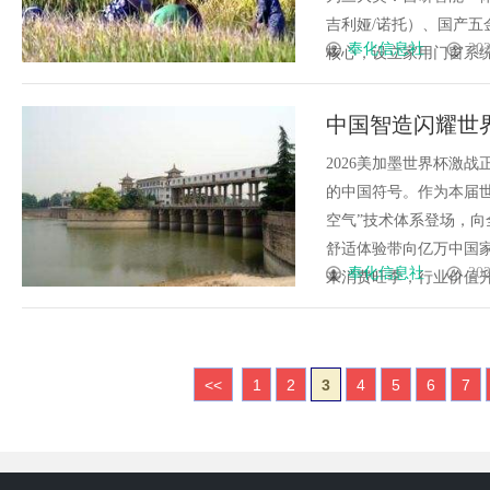
吉利娅/诺托）、国产
奉化信息社
202
核心，设立家用门窗系统排
中国智造闪耀世界
同行
2026美加墨世界杯激
的中国符号。作为本届世
空气”技术体系登场，
舒适体验带向亿万中国
奉化信息社
202
来消费旺季，行业价值升级趋
<<
1
2
3
4
5
6
7