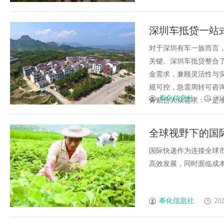
深圳车抵贷一站
对于深圳有车一族而言
关键。深圳车抵贷整合
金需求，兼顾灵活性与
规可控，急需周转可咨询雷
奉化信息社
202
分贴合大众需求：一是准入
全球视野下的国
国际快递作为连接全球
高效发展，同时面临成本、
奉化信息社
202