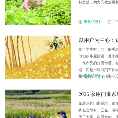
特之处，助力高效使用和决策
奉化信息社
202
以用户为中心：
童年学步时，父母的手
他们的步履蹒跚，谁来
一件产品的打磨命题。
器，而是一双时刻守护在
奉化信息社
202
群代步解决方案的专业品牌
2026 家用门
吉利娅深度评测
家装选购门窗系统，很
统包含型材、五金、电控
为三大类：自研智能一