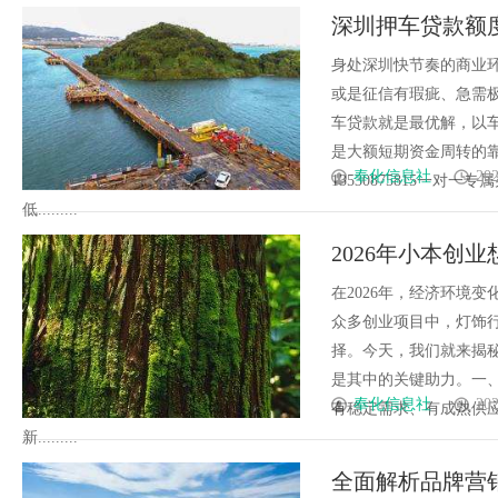
深圳押车贷款额
身处深圳快节奏的商业
或是征信有瑕疵、急需
车贷款就是最优解，以
是大额短期资金周转的
奉化信息社
202
13530875815一
低.........
2026年小本创
新路径！
在2026年，经济环境
众多创业项目中，灯饰
择。今天，我们就来揭
是其中的关键助力。一
奉化信息社
202
有稳定需求、有成熟供
新.........
全面解析品牌营