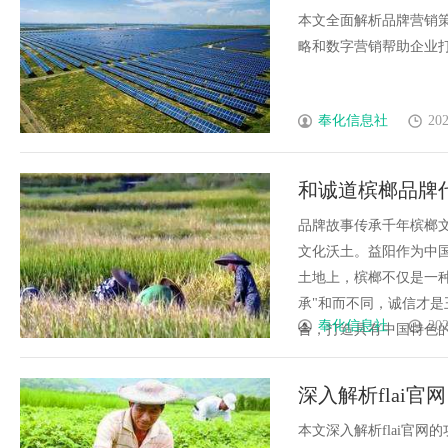
本文全面解析品牌营销
略和数字营销帮助企业打造
奉化信息社
202
和诚道槟榔品牌
品牌故事传承千年槟榔
文化沃土。益阳作为中
土地上，槟榔不仅是一
承"和而不同，诚信才是
奉化信息社
202
合，打造具有中国特色的槟
深入解析flai
本文深入解析flai官