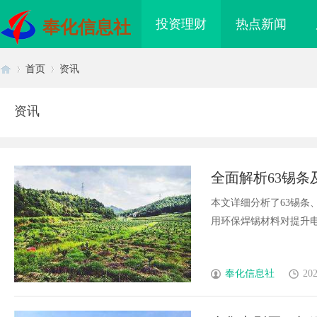
投资理财
热点新闻
奉化信息社
首页
资讯
资讯
首
›
›
全面解析63锡
本文详细分析了63锡条
用环保焊锡材料对提升电子
页
奉化信息社
202
买即用，规避侵权风险
全面解析柚子影视：探索影视娱