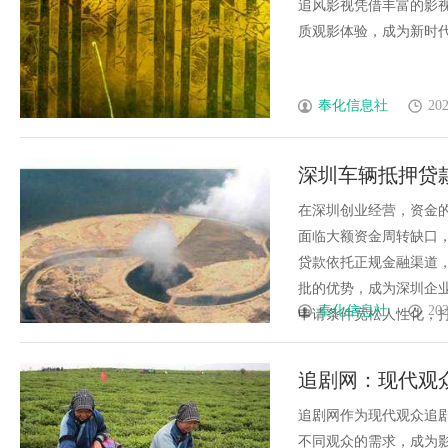
追风影视凭借丰富的影
质观影体验，成为新时代影
奉化信息社
202
深圳车辆抵押贷
在深圳创业经营，资金
面临大额资金周转缺口
贷款依托正规金融渠道
批的优势，成为深圳企业主
奉化信息社
202
申请条件宽松人性化，打破传
追剧网：现代观
追剧网作为现代观众追
不同观众的需求，成为影视