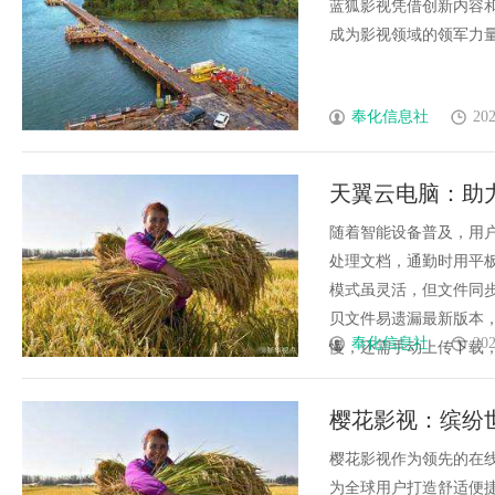
蓝狐影视凭借创新内容
成为影视领域的领军力量。..
奉化信息社
202
天翼云电脑：助
随着智能设备普及，用户
处理文档，通勤时用平
模式虽灵活，但文件同
贝文件易遗漏最新版本
奉化信息社
202
慢，还需手动上传下载，无
樱花影视：缤纷
樱花影视作为领先的在
为全球用户打造舒适便捷的