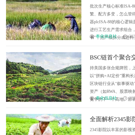
批次生产核心标准ISA
繁、配方多变，怎么管得
器plcISA-88的核
进行工艺生产需求组合，
奉化信息社
202
书”，把产线拆分成进料、搅
BSC链首个聚合交
持美国多张合规牌照，上线
以“拼购+AI定价”重构
区块链行业从“叙事驱动
资产（如RWA、股票
奉化信息社
202
竞争的下一个高地。部署在币安
全面解析2345
2345影院以丰富的影