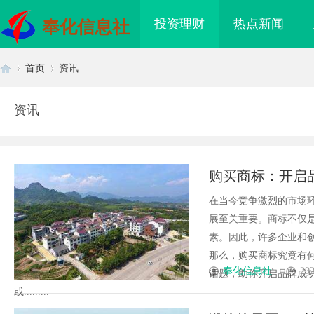
投资理财
热点新闻
奉化信息社
首页
资讯
资讯
首
›
›
购买商标：开启
在当今竞争激烈的市场
展至关重要。商标不仅
素。因此，许多企业和
那么，购买商标究竟有
页
奉化信息社
202
话题，助你开启品牌成
或.........
领数字时代影视娱乐新
商标购买：即买即用，规避侵权