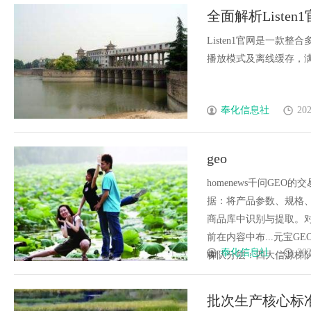
全面解析List
Listen1官网是一
播放模式及离线缓存，满足
奉化信息社
202
geo
homenews千问GEO的
据：将产品参数、规格
商品库中识别与提取。
前在内容中布...元宝GE
奉化信息社
202
梯队分层：四大信源梯队....
批次生产核心标准