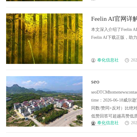
Feelin AI官网
本文深入介绍了Feeli
Feelin AI下载正版，助
奉化信息社
202
seo
seoDTCMhomenewsc
time：2026-06
同数/赞同+反对）比绝
低赞回答可超越高赞低质
奉化信息社
202
索.........