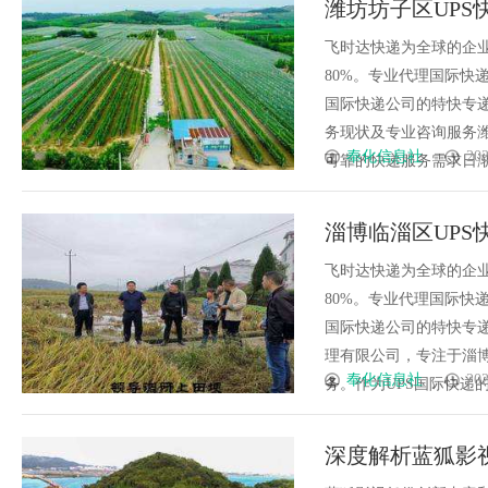
潍坊坊子区UPS
平台
送到门
飞时达快递为全球的企
80%。专业代理国际快递
国际快递公司的特快专递
务现状及专业咨询服务
奉化信息社
202
可靠的快递服务需求日渐旺盛。U
淄博‌临淄区‌UP
送到门
飞时达快递为全球的企
80%。专业代理国际快递
国际快递公司的特快专递
理有限公司，专注于淄博
奉化信息社
202
务。作为UPS国际快递的授
深度解析蓝狐影