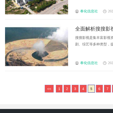
奉化信息社
202
全面解析搜搜影
搜搜影视是集丰富影视
剧、综艺等多种类型，提供
奉化信息社
202
<<
1
2
3
4
5
6
7