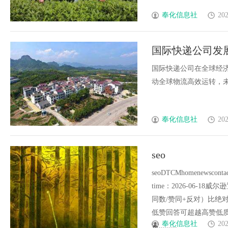
奉化信息社
202
国际快递公司发
国际快递公司在全球经
动全球物流高效运转，未来
奉化信息社
202
seo
seoDTCMhomenewsc
time：2026-06
同数/赞同+反对）比绝
低赞回答可超越高赞低质
奉化信息社
202
索.........