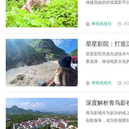
便捷高效的在线观影平台，
奉化信息社
202
星星影院：打造
星星影院凭借先进技术
要选择，推动电影文化的普及
奉化信息社
202
深度解析青鸟影
讨
青鸟影视作为新兴的线
创新服务，成为影视爱好者