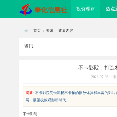
投资理财
热点
奉化信息社
首页
资讯
查看内容
资讯
Di
›
›
›
不卡影院：打造
2026-07-08
|
来
摘要
: 不卡影院凭借流畅不卡顿的播放体验和丰富的影
展，展望极致观影新时代。......
sc
不卡影院
婉灵动，一眼万年！久匠量身定制
武汉配眼镜 上海配眼