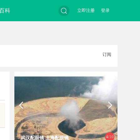
百科
立即注册
登录
搜
订阅
索
4
/10
武汉配眼镜 上海配眼镜
云电影