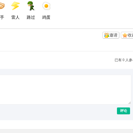
手
雷人
路过
鸡蛋
邀请
收
已有 0 人
评论