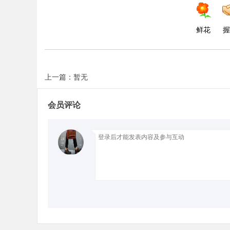
d
鲜花
握
上一篇：暂无
会员评论