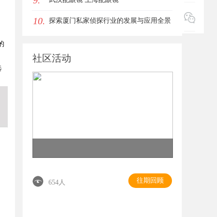
9.
10.
探索厦门私家侦探行业的发展与应用全景
的
社区活动
选
往期回顾
654人