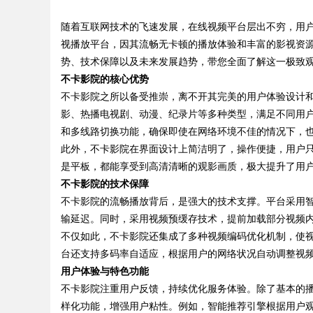
眉眼唇，才是你整张脸的点睛之
随着互联网技术的飞速发展，在线视频平台层出不穷，用户
视播放平台，因其流畅无卡顿的播放体验和丰富的影视资
！淡颜系女生的气质加分项
势、技术保障以及未来发展趋势，带您全面了解这一极致
不卡影院的核心优势
不卡影院之所以备受推崇，离不开其完美的用户体验设计
uz
影、热播电视剧、动漫、纪录片等多种类型，满足不同用户
和多线路切换功能，确保即使在网络环境不佳的情况下，
此外，不卡影院在界面设计上简洁明了，操作便捷，用户
是平板，都能享受到高清清晰的观影画质，极大提升了用
不卡影院的技术保障
不卡影院的流畅播放背后，是强大的技术支撑。平台采用
输延迟。同时，采用视频预缓存技术，提前加载部分视频
不仅如此，不卡影院还集成了多种视频编码优化机制，使
!
台还支持多码率自适应，根据用户的网络状况自动调整视
用户体验与特色功能
不卡影院注重用户反馈，持续优化服务体验。除了基本的
样化功能，增强用户粘性。例如，智能推荐引擎根据用户