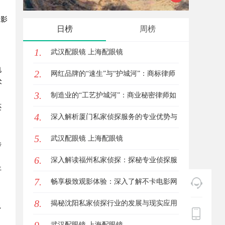
的影
的全新
日榜
周榜
1.
武汉配眼镜 上海配眼镜
电
2.
网红品牌的“速生”与“护城河”：商标律师
术
3.
如何破解流量变现的知产焦虑
制造业的“工艺护城河”：商业秘密律师如
还
4.
何守住车间里的“Know-how”
深入解析厦门私家侦探服务的专业优势与
5.
实际应用
武汉配眼镜 上海配眼镜
传
6.
深入解读福州私家侦探：探秘专业侦探服
平
7.
务的魅力与实用价值
畅享极致观影体验：深入了解不卡电影网
8.
的独特优势与使用指南
揭秘沈阳私家侦探行业的发展与现实应用
多
武汉配眼镜 上海配眼镜