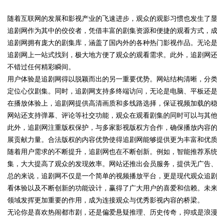
随着互联网的发展和影视产业的飞速进步，观众的观影习惯也发生了
追剧网作为其中的佼佼者，凭借丰富的剧集资源和便捷的观看方式，
追剧网拥有庞大的剧集库，涵盖了国内外的各种热门影视作品。无论
追剧网上一站式找到，极大地方便了观众的观看需求。此外，追剧网
不错过任何精彩瞬间。
uz
用户体验是追剧网得以脱颖而出的另一重要优势。网站结构清晰，分
定位心仪剧集。同时，追剧网支持多终端访问，无论是电脑、平板还
在播放体验上，追剧网提供高清画质和多线路选择，保证视频加载的
网站还支持弹幕、评论等社交功能，观众在观看剧集的同时可以与其
此外，追剧网注重版权保护，与多家影视版权方合作，确保播放内容
展贡献力量。合法版权的内容优势使得追剧网能够提供更为丰富和优
随着用户需求的不断提升，追剧网也在不断创新。例如，智能推荐系
集，大大提高了观众的发现效率。网站还推出会员服务，提供无广告
!
总的来说，追剧网不仅是一个简单的视频播放平台，更是现代观众追
看体验以及不断创新的功能设计，赢得了广大用户的喜爱和信赖。未
领域发挥更加重要的作用，成为连接观众与优秀影视内容的桥梁。
无论你是喜欢热闹都市剧，还是偏爱悬疑推理、历史传奇，抑或是浪