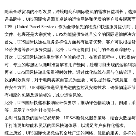
随着全球贸易的不断发展，跨境电商和国际物流的需求日益增长，选
花钱，ai却天天给他免费派单？
递品牌中，UPS国际快递因其卓越的运输网络和优质的客户服务脱颖
UPS（United Parcel Service）作为全球领先的物流和快递
文件、包裹还是大宗货物，UPS均能提供快速且安全的国际运输解决方
首先，UPS国际快递在服务多样性方面具有显著优势。客户可以根据
uz
经济快递等多种服务类型。此外，UPS还提供门到门的全程跟踪服务
其次，UPS国际快递注重对客户体验的提升。在寄送流程中，UPS提
时，专业的客服团队随时准备解答用户疑问，处理可能出现的运输纠
再者，UPS国际快递非常重视时效性。通过优化航线布局与仓储管理，
效的时效保障，对于电商卖家而言尤为重要，可以提升客户满意度，
在安全方面，UPS国际快递采用先进的监控及安检技术，确保物流环节
有相应的包装及运输标准，减少运输风险。
此外，UPS国际快递积极响应环保要求，推动绿色物流项目。例如，
!
等，展示了企业的社会责任感。
面对日益复杂的国际贸易形势，UPS不断优化服务策略，结合大数据与
于打造更加智能和灵活的国际快递体系，以满足客户多样化需求。
综上所述，UPS国际快递凭借其全球广泛的网络、优质的服务、多样