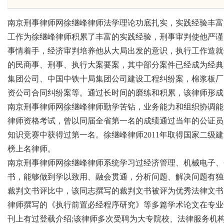
南京刑事律师网徐继峰律师法学理论功底扎实，实践经验丰富
工作为徐继峰律师积累了丰富的实践经验，刑事审判使他严谨
事情着手，经济审判培养他从大局出发的意识，执行工作造就
的民商事、刑事、执行大案要案，其中部分案件已经成为经典
uz
集团公司、中国中铁十局集团公司建设工程纠纷案，棉浆板厂
资公司合同纠纷案等。通过长时间的磨练和积累，该律师形成
南京刑事律师网徐继峰律师勤学苦钻，业务能力和组织协调能
律师资格考试，曾以同届全省第一名的成绩通过当年的公证员
知识竞赛中获得过第一名。徐继峰律师2011年取得国家二级建
榜上名律师。
南京刑事律师网徐继峰律师系统学习过经济管理、机械电子、
书，能够做到学以致用、融会贯通，分析问题、解决问题有独
!
裁判文书评比中，该同志撰写的裁判文书被评为优秀法律文书
律师撰写的《执行前置必经程序研究》等多篇学术论文在专业
刊上有过登载介绍;该律师多次受聘为大专院校、法律服务机