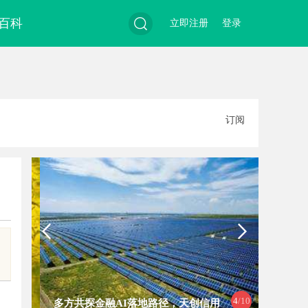
百科
立即注册
登录
搜
订阅
索
4
/10
多方共探金融AI落地路径，天创信用
深度解