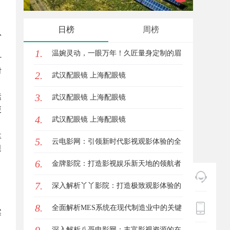
，
星图AI助力产业金融智能升级
功能与
日榜
周榜
八
1.
温婉灵动，一眼万年！久匠量身定制的眉
计
时
2.
眼唇，才是你整张脸的点睛之笔！淡颜系
武汉配眼镜 上海配眼镜
3.
女生的气质加分项
运
武汉配眼镜 上海配眼镜
更
4.
武汉配眼镜 上海配眼镜
盘
5.
云电影网：引领新时代影视观影体验的全
提
6.
新平台解析
金牌影院：打造影视娱乐新天地的领航者
。
7.
深入解析丫丫影院：打造极致观影体验的
，
8.
在线平台
全面解析MES系统在现代制造业中的关键
案
作用与应用前景
深入解析八哥电影网：丰富影视资源的在