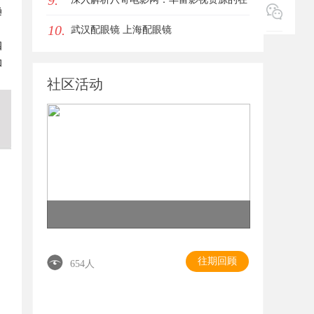
9.
趋
10.
线宝库
武汉配眼镜 上海配眼镜
四
和
社区活动
往期回顾
654人