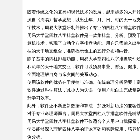
随着传统文化的复兴和现代技术的发展，越来越多的人开
源自《周易》哲学思想，以出生年、月、日、时的天干地
字技术，周易大学堂研制并推出了专业的四柱八字排盘软
周易大学堂四柱八字排盘软件是一款集排盘、分析、预测
算机技术，实现了自动化八字排盘功能。用户只需输入出
uz
柱的天干地支组合，准确揭示命主的五行分布和纳音。
除了基本的四柱排盘功能，周易大学堂四柱八字排盘软件
和流年的天干地支交互，软件可以预测事业、财运、健康
全面地理解自身与亲友间的关系动态。
使用该软件的优势在于便捷与准确。传统命理分析需要丰
软件通过科学算法，减少人为失误，使用户能自主完成复
升学习效率。
此外，软件还不断更新数据和算法，加强对新历法的兼容
!
对于专业命理师而言，周易大学堂四柱八字排盘软件是辅
周易大学堂四柱八字排盘软件不仅适合个人用户自我探索
学员能够深入理解四柱八字的理论基础和实际应用，培养
例分析。