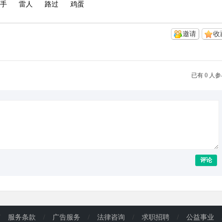
手
雷人
路过
鸡蛋
邀请
收
已有 0 人
评论
/
服务条款
/
广告服务
/
法律咨询
/
求职招聘
/
公益事业