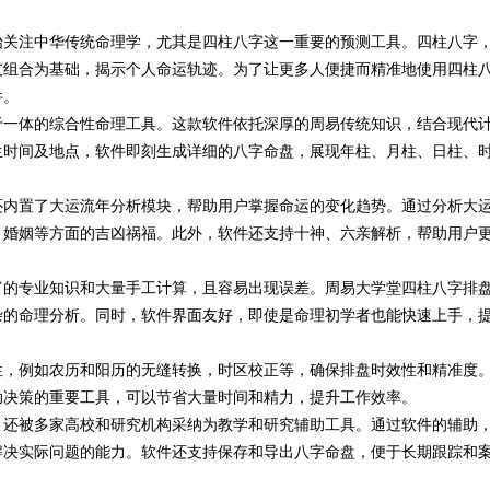
始关注中华传统命理学，尤其是四柱八字这一重要的预测工具。四柱八字
牌打造与市场开拓
支组合为基础，揭示个人命运轨迹。为了让更多人便捷而精准地使用四柱
件。
于一体的综合性命理工具。这款软件依托深厚的周易传统知识，结合现代
生时间及地点，软件即刻生成详细的八字命盘，展现年柱、月柱、日柱、
还内置了大运流年分析模块，帮助用户掌握命运的变化趋势。通过分析大
、婚姻等方面的吉凶祸福。此外，软件还支持十神、六亲解析，帮助用户
富的专业知识和大量手工计算，且容易出现误差。周易大学堂四柱八字排
杂的命理分析。同时，软件界面友好，即使是命理初学者也能快速上手，
性，例如农历和阳历的无缝转换，时区校正等，确保排盘时效性和精准度
助决策的重要工具，可以节省大量时间和精力，提升工作效率。
，还被多家高校和研究机构采纳为教学和研究辅助工具。通过软件的辅助
解决实际问题的能力。软件还支持保存和导出八字命盘，便于长期跟踪和