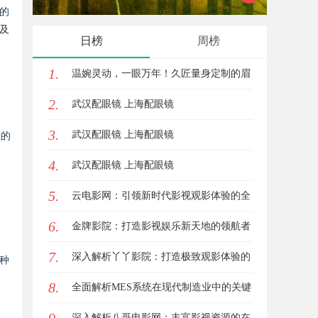
的
星图AI助力产业金融智能升级
及
日榜
周榜
1.
温婉灵动，一眼万年！久匠量身定制的眉
2.
眼唇，才是你整张脸的点睛之笔！淡颜系
武汉配眼镜 上海配眼镜
3.
女生的气质加分项
武汉配眼镜 上海配眼镜
佳的
4.
武汉配眼镜 上海配眼镜
5.
云电影网：引领新时代影视观影体验的全
6.
新平台解析
金牌影院：打造影视娱乐新天地的领航者
7.
深入解析丫丫影院：打造极致观影体验的
种
8.
在线平台
全面解析MES系统在现代制造业中的关键
作用与应用前景
深入解析八哥电影网：丰富影视资源的在