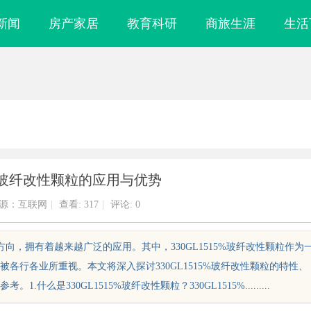
新闻
房产家居
教育科研
商旅生涯
生活
15%玻纤改性颗粒的应用与优势
源：互联网
|
查看:
317
|
评论: 0
向，拥有着越来越广泛的应用。其中，330GL1515%玻纤改性颗粒作为
各行各业所重视。本文将深入探讨330GL1515%玻纤改性颗粒的特性、
是330GL1515%玻纤改性颗粒？330GL1515%.........
上海配眼镜
厦门展览公司全方位服务助力