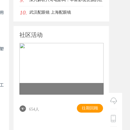
9.
10.
线宝库
武汉配眼镜 上海配眼镜
用
社区活动
塑
工
往期回顾
654人