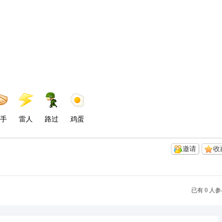
手
雷人
路过
鸡蛋
邀请
收
已有 0 人