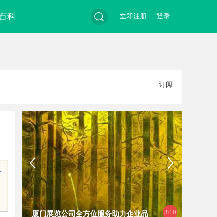
百科
立即注册
登录
搜
订阅
索
一
4
/10
企业品
多方共探金融AI落地路径，天创信用