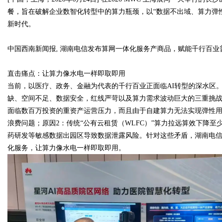
餐，旨在破解企业数智化转型中的算力瓶颈，以“数据不出域、算力弹
新时代。
中国西南新闻报
,
湖南电信发布算网一体化服务产商品，赋能千行百业
Bo
直击痛点：让算力像水电一样即取即用
当前，以医疗、政务、金融为代表的千行百业正面临
AI
转型的深水区
缺、空间不足、数据安全，红线严苛以及算力需求波动巨大的三重挑
面临数百万投资的重资产运营压力，而且由于自建算力无法实现弹性
浪费问题；原因
2
：传统“公有云租赁（
WLFC
）”算力拉远算效下降至
药研发等敏感数据出园区导致数据泄露风险。针对这些矛盾，湖南电
化服务，让算力像水电一样即取即用。
ar