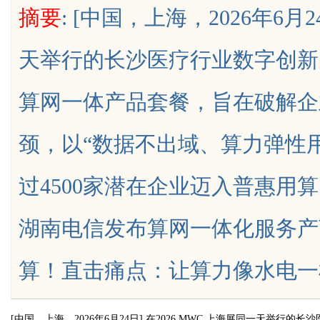
摘要
: [中国，上海，2026年6月
牌打造与市场开拓
天举行的长沙医疗行业数字创新
算网一体产品套餐，旨在破解企
uz
颈，以“数据不出域、算力弹性
过4500家潜在企业迈入普惠用
湖南电信发布算网一体化服务产
!
算！直击痛点：让算力像水电一样即...
[
中国，上海，
2026
年
6
月
24
日
]
在
2026 MWC
上海展同一天举行的长沙