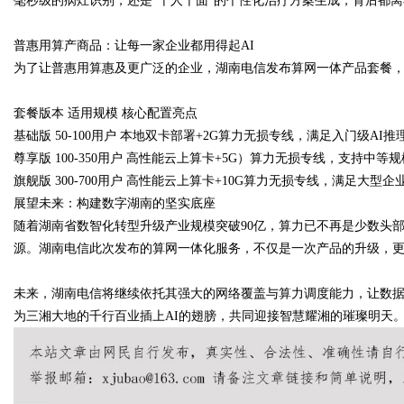
毫秒级的病灶识别，还是“千人千面”的个性化治疗方案生成，背后都
普惠用算产商品：让每一家企业都用得起
AI
为了让普惠用算惠及更广泛的企业，湖南电信发布算网一体产品套餐
套餐版本 适用规模 核心配置亮点
基础版
50-100
用户
本地双卡部署
+2G
算力无损专线，满足入门级
AI
推
尊享版
100-350
用户
高性能云上算卡
+5G
）算力无损专线，支持中等规
旗舰版
300-700
用户
高性能云上算卡
+10G
算力无损专线，满足大型企
展望未来：构建数字湖南的坚实底座
随着湖南省数智化转型升级产业规模突破
90
亿，算力已不再是少数头
源。湖南电信此次发布的算网一体化服务，不仅是一次产品的升级，更
未来，湖南电信将继续依托其强大的网络覆盖与算力调度能力，让数
为三湘大地的千行百业插上
AI
的翅膀，共同迎接智慧耀湘的璀璨明天