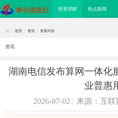
投资理财
热点新闻
奉化信息社
首页
资讯
查看内容
资讯
Di
›
›
›
湖南电信发布算网一体化
业普惠
2026-07-02
|
来源：互联
sc
海配眼镜
厦门展览公司全方位服务助力企