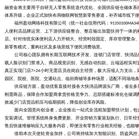
融资金将主要用于自研无人零售系统迭代优化、全国供应链仓储体系
体系升级，企业正式加快布局物联网智慧新零售赛道，补齐城市线下
福州盈动网络科技有限公司（统一社会信用代码：
91350100MA34
人便利店品牌运营、上下游供应链整合、整店输出加盟扶持于一体的
Bo
店。针对传统实体便利店人力开销大、经营时段固定、库存管理繁杂
新零售模式，重构社区及多场景线下便民消费场景。
公司核心团队拥有长期互联网技术开发、连锁门店管理、快消品
载人脸识别门禁准入、商品视觉识别、无感自动扣款、云端远程实时
真正实现门店
×
小时无需店员在岗自主经营，极大压缩人力支出，
7
24
园区、院校、医院、交通站点、临街商铺等多种场景，适配不同场地
供应链方面，盈动优客直接对接各大快消品牌源头厂商，省去多
刚需商品，保障合作加盟商拿货价格竞争力。总部搭建标准化仓储调
ar
效减少门店货品积压与临期损耗，降低创业库存风险。
面向全国意向创业者，企业推出一站式全流程加盟帮扶计划，包
安装调试、管理系统终身免费更新、开业营销方案策划执行、日常经
售后快速维修响应九大服务内容，即便没有零售行业相关经验，也能
借助本次天使轮资金加持，公司将持续加大智能识别、防盗风控