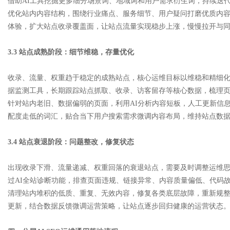
借助AI工具挖掘更多细分场景词、地域词和用户需求衍生词，持续迭
优化站内内容结构，围绕行业痛点、服务细节、用户疑问打磨优质内
体验，扩大站点收录覆盖面，让站点流量实现稳步上涨，慢慢拉开与
3.3 站点成熟阶段：细节维稳，存量优化
收录、流量、权重趋于稳定的成熟站点，核心运维目标以维稳和精细化
据监测工具，长期跟踪站点抓取、收录、访客留存等核心数据，梳理
针对站内老旧、数据偏弱的页面，利用AI分析内容短板，人工更新信
配度走低的词汇，贴合当下用户搜索需求微调内容布局，维持站点数
3.4 站点衰退阶段：问题整改，修复状态
出现收录下滑、流量递减、权重回落的衰退站点，需要及时调整运维
过AI全站诊断功能，排查页面违规、链接异常、内容质量偏低、代码
清理站内堆积的低质、重复、无效内容，修复各类底层故障，重新规
更新，结合数据反馈微调运营策略，让站点逐步回归健康的运营状态