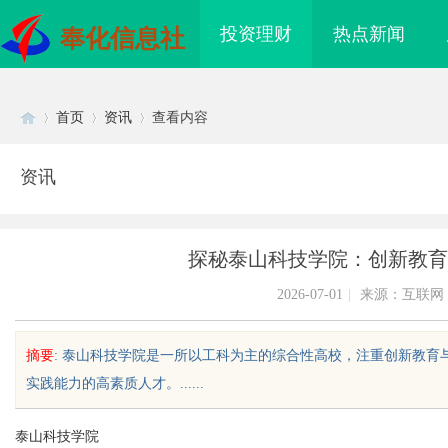
投资理财
热点新闻
奉化信息社
首页
资讯
查看内容
资讯
Di
›
›
›
探秘泰山科技学院：创新教育
2026-07-01
|
来源：互联网
摘要
: 泰山科技学院是一所以工科为主的综合性高校，注重创新教
实践能力的高素质人才。......
sc
泰山科技学院
领数字时代影视娱乐新
商标购买：即买即用，规避侵权