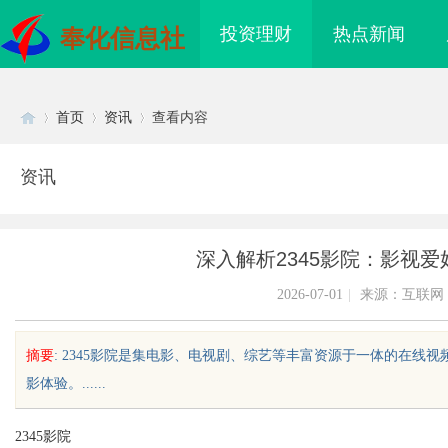
投资理财
热点新闻
奉化信息社
首页
资讯
查看内容
资讯
Di
›
›
›
深入解析2345影院：影视
2026-07-01
|
来源：互联网
摘要
: 2345影院是集电影、电视剧、综艺等丰富资源于一体的在
影体验。......
sc
2345影院
滨弘祥消防培训学校：持
中医治疗干燥综合征，吃什么药