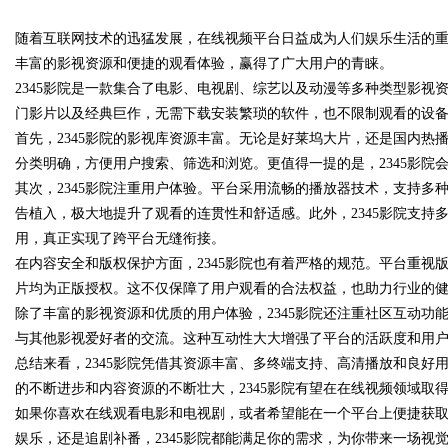
消防控制室核心岗位！
随着互联网技术的迅猛发展，在线视频平台日益成为人们娱乐生活的
丰富的影视资源和便捷的观看体验，赢得了广大用户的青睐。
2345影院是一款集合了电影、电视剧、综艺以及动漫等多种类型影视资
门影片以及经典巨作，无需下载安装繁琐的软件，也不限制观看的设
首先，2345影院的影视库资源丰富。无论是好莱坞大片，还是国内
uz
分类明确，方便用户搜索、筛选和浏览。更值得一提的是，2345影
其次，2345影院注重用户体验。平台采用流畅的播放器技术，支持
告植入，极大地提升了观看的连贯性和舒适感。此外，2345影院支持
用，真正实现了跨平台无缝衔接。
在内容安全和版权保护方面，2345影院也有着严格的规范。平台重
片均为正版授权。这不仅保障了用户观看的合法权益，也助力行业的
除了丰富的影视资源和优质的用户体验，2345影院还注重社区互动
与其他影视爱好者的交流。这种互动性大大增强了平台的活跃度和用
!
总结来看，2345影院凭借其资源丰富、多终端支持、高清播放和良
的不断进步和内容资源的不断壮大，2345影院有望在在线视频领域取
如果你喜欢在线观看电影和电视剧，或者希望能在一个平台上便捷获取
娱乐，还是追剧补番，2345影院都能满足你的需求，为你带来一场视