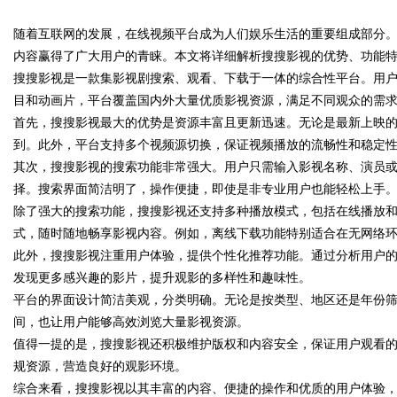
随着互联网的发展，在线视频平台成为人们娱乐生活的重要组成部分。
内容赢得了广大用户的青睐。本文将详细解析搜搜影视的优势、功能
搜搜影视是一款集影视剧搜索、观看、下载于一体的综合性平台。用
目和动画片，平台覆盖国内外大量优质影视资源，满足不同观众的需
首先，搜搜影视最大的优势是资源丰富且更新迅速。无论是最新上映
uz
到。此外，平台支持多个视频源切换，保证视频播放的流畅性和稳定
其次，搜搜影视的搜索功能非常强大。用户只需输入影视名称、演员
择。搜索界面简洁明了，操作便捷，即使是非专业用户也能轻松上手
除了强大的搜索功能，搜搜影视还支持多种播放模式，包括在线播放
式，随时随地畅享影视内容。例如，离线下载功能特别适合在无网络
此外，搜搜影视注重用户体验，提供个性化推荐功能。通过分析用户
发现更多感兴趣的影片，提升观影的多样性和趣味性。
平台的界面设计简洁美观，分类明确。无论是按类型、地区还是年份
!
间，也让用户能够高效浏览大量影视资源。
值得一提的是，搜搜影视还积极维护版权和内容安全，保证用户观看
规资源，营造良好的观影环境。
综合来看，搜搜影视以其丰富的内容、便捷的操作和优质的用户体验