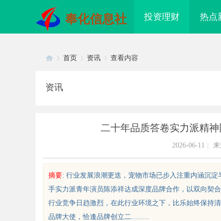
投资理财
热点
奉化信息社
首页
资讯
查看内容
资讯
Di
›
›
›
二十年品质答卷实力派精神
2026-06-11
|
来
摘要
: 行业发展浪潮更迭，宠物市场已步入注重内涵沉
手实力派青年演员陈添祥达成深度品牌合作，以双向契合
sc
行业竞争日趋激烈，在此行业环境之下，比乐始终保持清
品牌大使，恰逢品牌创立二.........
道影院：未来电影观影体验的创新
红果影视：引领数字