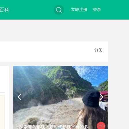
百科
立即注册
登录
搜
订阅
索
4
/10
武汉配眼镜 上海配眼镜
温婉灵