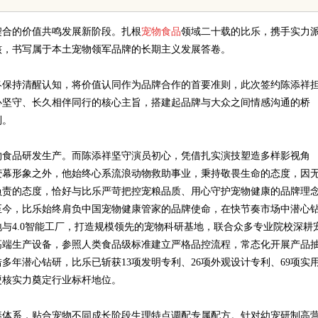
元化发展与未来趋势
契合的价值共鸣发展新阶段。扎根
宠物食品
领域二十载的比乐，携手实力
核，书写属于本土宠物领军品牌的长期主义发展答卷。
终保持清醒认知，将价值认同作为品牌合作的首要准则，此次签约陈添祥
心坚守、长久相伴同行的核心主旨，搭建起品牌与大众之间情感沟通的桥
利。
物食品研发生产。而陈添祥坚守演员初心，凭借扎实演技塑造多样影视角
荧幕形象之外，他始终心系流浪动物救助事业，秉持敬畏生命的态度，因
负责的态度，恰好与比乐严苛把控宠粮品质、用心守护宠物健康的品牌理
立至今，比乐始终肩负中国宠物健康管家的品牌使命，在快节奏市场中潜心
与4.0智能工厂，打造规模领先的宠物科研基地，联合众多专业院校深耕
高端生产设备，参照人类食品级标准建立严格品控流程，常态化开展产品
年潜心钻研，比乐已斩获13项发明专利、26项外观设计专利、69项实
硬核实力奠定行业标杆地位。
养体系，贴合宠物不同成长阶段生理特点调配专属配方。针对幼宠研制高