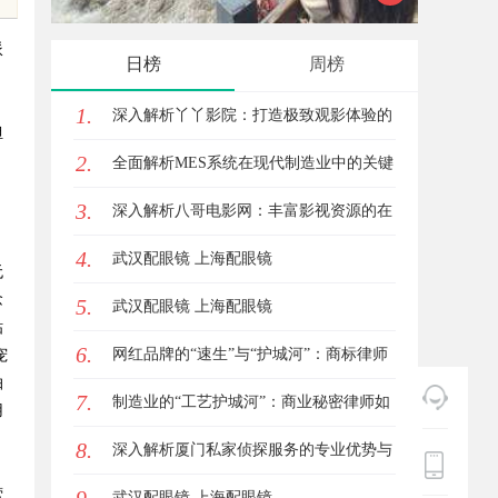
的眉眼
派
日榜
周榜
笔！淡
1.
深入解析丫丫影院：打造极致观影体验的
担
2.
在线平台
全面解析MES系统在现代制造业中的关键
3.
作用与应用前景
深入解析八哥电影网：丰富影视资源的在
4.
线宝库
武汉配眼镜 上海配眼镜
无
念
5.
武汉配眼镜 上海配眼镜
钻
6.
网红品牌的“速生”与“护城河”：商标律师
宠
抽
7.
如何破解流量变现的知产焦虑
制造业的“工艺护城河”：商业秘密律师如
用
8.
何守住车间里的“Know-how”
深入解析厦门私家侦探服务的专业优势与
营
实际应用
武汉配眼镜 上海配眼镜