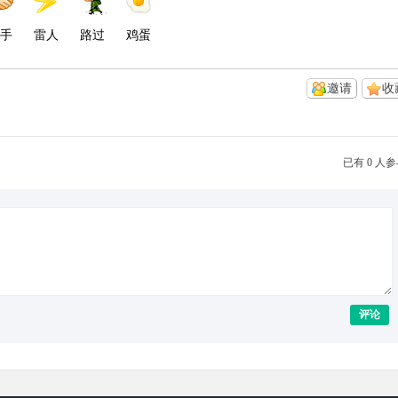
手
雷人
路过
鸡蛋
邀请
收
已有 0 人
评论