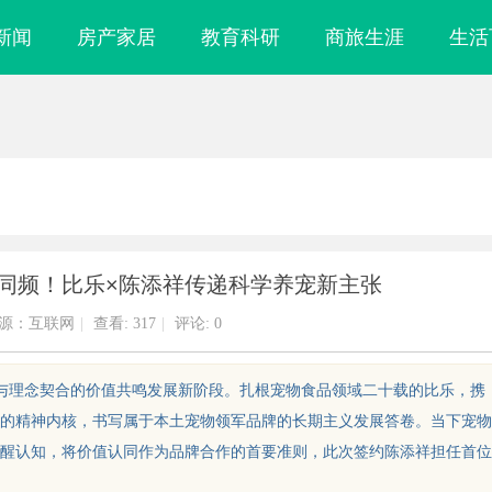
新闻
房产家居
教育科研
商旅生涯
生活
同频！比乐×陈添祥传递科学养宠新主张
源：互联网
|
查看:
317
|
评论: 0
淀与理念契合的价值共鸣发展新阶段。扎根宠物食品领域二十载的比乐，携
的精神内核，书写属于本土宠物领军品牌的长期主义发展答卷。当下宠物
醒认知，将价值认同作为品牌合作的首要准则，此次签约陈添祥担任首位
时代影视娱乐新
探索青鸟影视：新时代影视平台的多