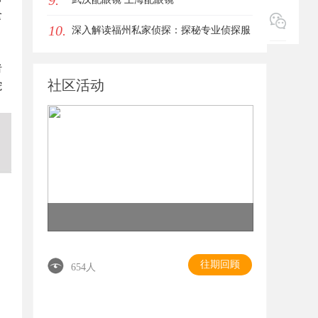
9.
食
10.
深入解读福州私家侦探：探秘专业侦探服
务的魅力与实用价值
者
社区活动
宠
往期回顾
654人