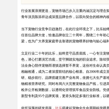
路
风潮的多元化平台
行业发展浪潮更迭，宠物市场已步入注重内涵沉淀与理念
青年演员陈添祥达成深度品牌合作，以双向契合的精神内
当下宠物行业竞争日趋激烈，在此行业环境之下，比乐始
任首位品牌大使，恰逢品牌创立二十周年，围绕二十年初
uz
梁，也为广大养宠家庭带去靠谱的宠物喂养好物与贴心福
立足行业二十年的比乐，始终坚守品质底线，一心专注宠
色，潜心打磨演艺功底，坚守脚踏实地的职业追求。除却
法全身心陪伴宠物而谨慎选择暂不养宠，这份对生命认真
相融相通，成为二者深度联结的核心根基。自2006年成
研、稳步前行。品牌搭建完善产业布局，坐拥七大生产基地
物精准营养研究。同时布局六大完整宠物食品产线，引进
!
检并公开检测数据，以透明化管理筑牢食品安全防线。凭借多
新型专利及95个品牌奖项，更牵头制定多项行业标准，以
依托深厚的研发底蕴，
比乐
搭建起宠物全生命周期科学喂