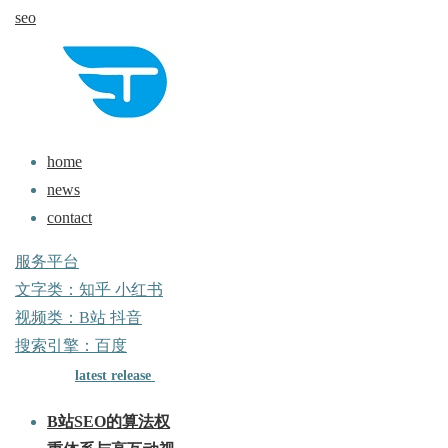
seo
行业秘诀？
与智蓝全系解析，跑得多省得多
uz
home
news
contact
服务平台
文字类：知乎 小红书
视频类：B站 抖音
搜索引擎：百度
!
latest release
B站SEO的算法权