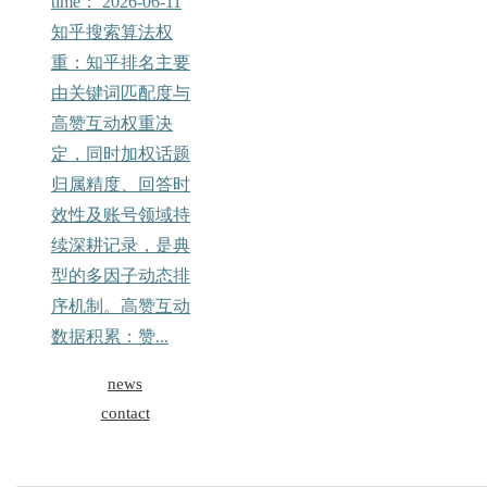
time：
2026-06-11
知乎搜索算法权
重：知乎排名主要
由关键词匹配度与
高赞互动权重决
定，同时加权话题
归属精度、回答时
效性及账号领域持
续深耕记录，是典
型的多因子动态排
序机制。高赞互动
数据积累：赞...
news
contact