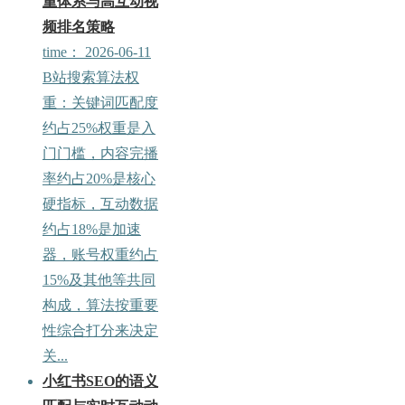
重体系与高互动视
频排名策略
time：
2026-06-11
B站搜索算法权
Bo
重：关键词匹配度
约占25%权重是入
门门槛，内容完播
率约占20%是核心
硬指标，互动数据
约占18%是加速
器，账号权重约占
ar
15%及其他等共同
构成，算法按重要
性综合打分来决定
关...
小红书SEO的语义