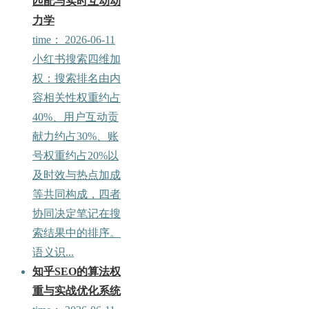
匹配与实时互动动
力学
time：
2026-06-11
d
小红书搜索四维加
权：搜索排名由内
容相关性权重约占
40%、用户互动贡
献力约占30%、账
号权重约占20%以
及时效与热点加成
等共同构成，四者
协同决定笔记在搜
索结果中的排序。
语义识...
知乎SEO的算法权
重与实战优化系统