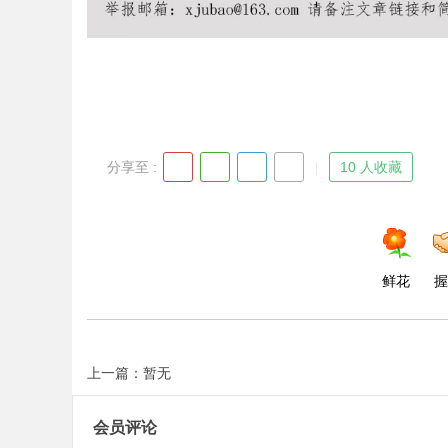
Bo
分享至 :
10 人收藏
鲜花
握
ar
上一篇：暂无
会员评论