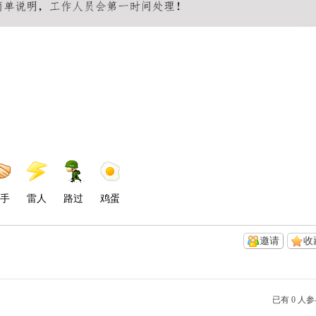
手
雷人
路过
鸡蛋
邀请
收
已有 0 人