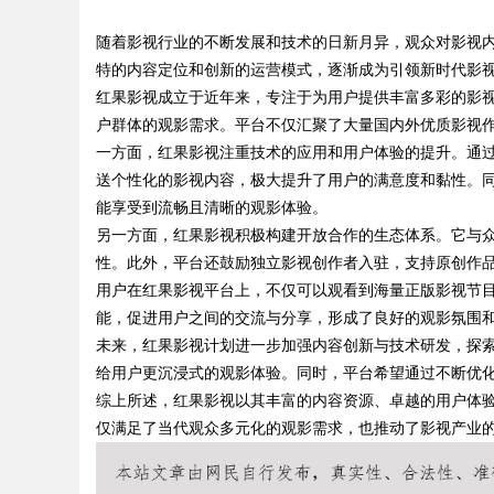
图AI助力产业金融智能升级
随着影视行业的不断发展和技术的日新月异，观众对影视
功能与优势
特的内容定位和创新的运营模式，逐渐成为引领新时代影
红果影视成立于近年来，专注于为用户提供丰富多彩的影
户群体的观影需求。平台不仅汇聚了大量国内外优质影视
一方面，红果影视注重技术的应用和用户体验的提升。通
uz
送个性化的影视内容，极大提升了用户的满意度和黏性。
能享受到流畅且清晰的观影体验。
另一方面，红果影视积极构建开放合作的生态体系。它与
性。此外，平台还鼓励独立影视创作者入驻，支持原创作
用户在红果影视平台上，不仅可以观看到海量正版影视节
能，促进用户之间的交流与分享，形成了良好的观影氛围
未来，红果影视计划进一步加强内容创新与技术研发，探索
给用户更沉浸式的观影体验。同时，平台希望通过不断优
!
综上所述，红果影视以其丰富的内容资源、卓越的用户体
仅满足了当代观众多元化的观影需求，也推动了影视产业