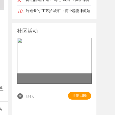
9.
10.
如何破解流量变现的知产焦虑
制造业的“工艺护城河”：商业秘密律师如
何守住车间里的“Know-how”
社区活动
藏
往期回顾
654人
参与