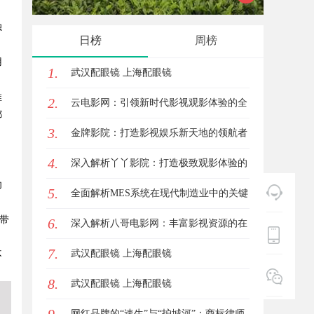
独
之路
风潮的
日榜
周榜
用
1.
武汉配眼镜 上海配眼镜
推
2.
云电影网：引领新时代影视观影体验的全
都
3.
新平台解析
金牌影院：打造影视娱乐新天地的领航者
4.
深入解析丫丫影院：打造极致观影体验的
功
5.
在线平台
全面解析MES系统在现代制造业中的关键
带
6.
作用与应用前景
深入解析八哥电影网：丰富影视资源的在
7.
线宝库
武汉配眼镜 上海配眼镜
不
8.
武汉配眼镜 上海配眼镜
网红品牌的“速生”与“护城河”：商标律师