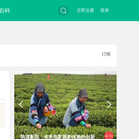
百科
立即注册
登录
搜
订阅
索
4
/10
轨道影院：未来电影观影体验的创新
红果影