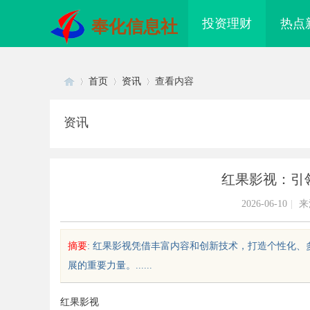
投资理财
热点
奉化信息社
首页
资讯
查看内容
资讯
Di
›
›
›
红果影视：引
2026-06-10
|
来
摘要
: 红果影视凭借丰富内容和创新技术，打造个性化
展的重要力量。......
sc
红果影视
方共探金融AI落地路径，天创信用
深度解析国信招投标