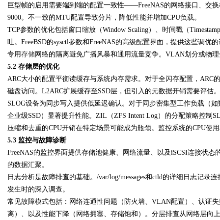
巨型帧的启用需要端到端的配置一致性——FreeNAS的网络接口、交
9000。不一致的MTU配置导致分片，降低性能并增加CPU负载。
TCP参数的优化包括窗口缩放（Window Scaling）、时间戳（Tim
吐。FreeBSD的sysctl参数和FreeNAS的高级配置界面，提供这些调优
专用
存储
网络的隔离避免广播风暴和通用流量竞争。VLAN划分或物理分
5.2 存储层的优化
ARC大小的配置平衡读缓存与系统内存需求。对于全闪存配置，ARC
磁盘访问。L2ARC扩展缓存至SSD层，但引入的元数据开销需要评估
SLOG设备为同步写入提供低延迟确认。对于同步密集型工作负载（如数据库日
企业级SSD）显著提升性能。ZIL（ZFS Intent Log）的分配策略控制
压缩和去重的CPU开销在特定场景可能成为瓶颈。监控系统的CPU使
5.3 监控与故障诊断
FreeNAS的监控界面提供存储池健康、网络流量、以及iSCSI连接状态的
的数据汇聚。
日志分析是故障排查的基础。/var/log/messages和ctld的详细
发生时的深入调查。
常见故障模式包括：网络连通性问题（防火墙、VLAN配置）、认证失
离）、以及性能下降（网络拥塞、存储饱和）。分层排查从网络层向