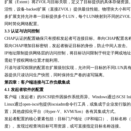
扩展（Extent）将ZVOL与目标关联，定义了目标提供的具体存储资源
活性，设备-backed扩展（直接ZVOL）提供最佳性能。物理块大小
多扩展支持允许单一目标提供多个LUN，每个LUN映射到不同的ZV
同时简化网络配置。
3.3 认证与访问控制
CHAP认证的配置确保只有授权发起者可连接目标。单向CHAP配置
双向CHAP增加目标密钥，发起者验证目标的身份，防止中间人攻击。
IP地址限制提供网络层的访问控制，将目标访问限制于特定子网或地址
需处于授权网络位置才能利用。
只读与读写权限的配置在扩展级别实现，允许同一目标的不同LUN具
器提供只读访问生产快照，同时保持生产卷的读写隔离。
第四章：客户端连接与工作负载集成
4.1 发起者软件的配置
客户端（发起者）的iSCSI软件因操作系统而异。Windows通过iSCSI In
Linux通过open-iscsi包提供iscsiadm命令行工具，或集成于企业发行版的
置；其他虚拟化平台（Hyper-V、KVM/Xen）各有其集成方式。
发起者配置的核心要素包括：目标门户地址（IP和端口）、目标名称（
度）。发现过程查询目标可用资源，或可直接指定目标名称连接。