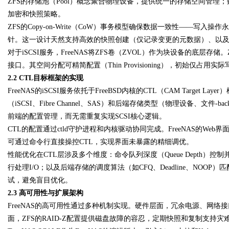
ZFS的存储池（Pool）概念聚合物理设备，提供统一的存储空间管理；
加密和快照策略。
ZFS的Copy-on-Write（CoW）事务模型确保数据一致性——
针。这一设计天然支持高效的快照创建（仅记录变更的元数据）、以
对于iSCSI服务，FreeNAS将ZFS卷（ZVOL）作为块设备的底
接口。其空间分配可精简配置（Thin Provisioning），初始仅
2.2 CTL目标框架的实现
FreeNAS的iSCSI服务依托于FreeBSD内核的CTL（CAM Target
（iSCSI、Fibre Channel、SAS）和后端存储类型（物理设备、文件-
前端的配置管理，而无需重复实现SCSI核心逻辑。
CTL的配置通过ctld守护进程和内核驱动协同完成。FreeNAS的W
可通过命令行直接操控CTL，实现界面未暴露的精细调优。
性能优化在CTL层涉及多个维度：命令队列深度（Queue Depth）控制并发
行处理I/O；以及后端存储的调度算法（如CFQ、Deadline、NO
试，避免盲目优化。
2.3 高可用性与扩展架构
FreeNAS的高可用性通过多种机制实现。硬件层面，冗余电源、网络
面，ZFS的RAID-Z配置提供磁盘故障的容忍，定期快照和复制支持灾