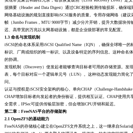
实现带宽聚合和路径冗余；错误恢复级别（Error Recovery Le
据摘要（Header and Data Digest）通过CRC校验检测传输损坏，
网络基础设施的规划直接影响iSCSI服务的质量。专用存储网络（建
d
帧（Jumbo Frames，MTU 9000字节）减少分片开销，提升大
迟、高带宽的万兆以太网基础设施，都是企业级部署的常见配置。
1.3 命名与发现机制
iSCSI的命名体系采用iSCSI Qualified Name（IQN），确
标识、厂商或组织的唯一标识、以及设备特定的序列信息。这种命名
的协调。
发现机制（Discovery）使发起者能够查询目标者可用的存储资源。发现会话
表，每个目标对应一个逻辑单元号（LUN）。这种动态发现能力简化
问。
认证与授权是iSCSI安全架构的核心。单向CHAP（Challenge-Handshake 
CHAP增加目标者向发起者的身份验证，提供相互认证。CHAP使用
全需求，IPSec可提供传输层加密，但会增加CPU开销和延迟。
第二章：FreeNAS平台的存储架构
2.1 OpenZFS的基础能力
FreeNAS的存储核心建立在OpenZFS文件系统之上，这一继承自So