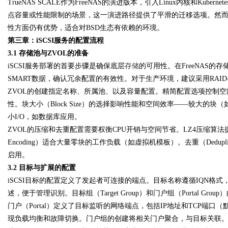
TrueNAS SCALE作为FreeNAS的演进版本，引入Linux内核和Kube
点容量或性能限制的场景，这一演进路径提供了平滑的迁移选项。然而，传统的Fr
性方面仍有优势，适合对BSD生态有依赖的环境。
第三章：iSCSI服务的配置流程
3.1 存储池与ZVOL的准备
iSCSI服务部署的首要步骤是确保底层
存储
的可用性。在FreeNAS
SMART数据，确认冗余配置的有效性。对于生产环境，建议采用RAI
ZVOL的创建指定名称、所属池、以及容量配置。精简配置选项控制
性。块大小（Block Size）的选择影响性能和空间效率——较大的块（
小I/O，如数据库应用。
ZVOL的压缩和去重配置需要权衡CPU开销与空间节省。LZ4压缩算法提供
Encoding）适合大量零块的工作负载（如虚拟机模板）。去重（Dedup
启用。
3.2 目标与扩展的配置
iSCSI目标的配置定义了发起者可连接的端点。目标名称遵循IQN格式，
述，便于管理识别。目标组（Target Group）和门户组（Portal G
门户（Portal）定义了目标监听的网络端点，包括IP地址和TCP端口
现负载均衡和故障切换。门户组的创建将相关门户聚合，与目标关联