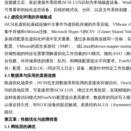
连接建立后，发起者操作系统将iSCSI LUN识别为本地磁盘设备。Windows
可查看和初始化这些设备。后续的格式化、分区、以及文件系统创建
4.2 虚拟化环境的存储集成
iSCSI在虚拟化基础设施中主要作为虚拟机存储的共享后端。VMware vS
集中存储和vMotion迁移。Microsoft Hyper-V的CSV（Cluster Shar
多路径配置在虚拟化环境中至关重要。通过多条链路连接同一目标，实现带宽聚合和
配置、VMware的原生多路径（NMP）、或Linux的device-mapper-mu
存储性能的特征化需要理解虚拟化工作负载的I/O模式。随机小I/O（
合负载，对存储系统的缓存、队列、和网络配置提出不同要求。FreeNAS的ARC（A
存）配置、以及SLOG（同步写入日志）设备，都是针对特定工作负载
4.3 数据库与应用的直接连接
除虚拟化场景外，iSCSI也支持数据库和应用的直接块存储访问。Oracle ASM、SQL
问的其他应用，可直接管理iSCSI LUN，绕过文件系统层，实现精细的I
这种直接访问模式对FreeNAS配置提出更高要求。数据库的同步写入模式（
认保证持久性，对SLOG设备的延迟敏感。多路径的ALUA（Asymmetric L
路径。
第五章：性能优化与故障排查
5.1 网络层的调优