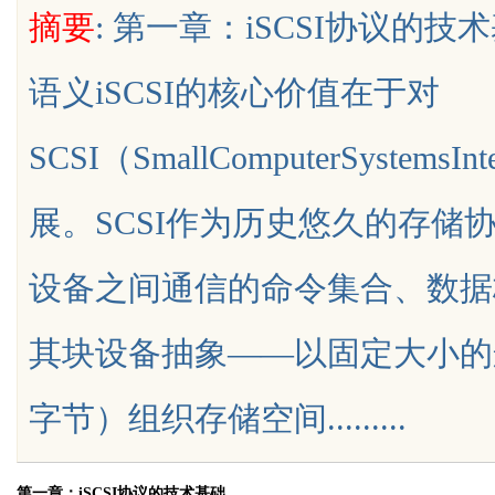
摘要
: 第一章：iSCSI协议的技
是你整张脸的点睛之
语义iSCSI的核心价值在于对
生的气质加分项
SCSI（SmallComputerSyste
uz
展。SCSI作为历史悠久的存储
设备之间通信的命令集合、数据
其块设备抽象——以固定大小的逻
!
字节）组织存储空间.........
第一章：iSCSI协议的技术基础