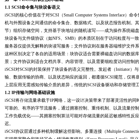
1.1 SCSI命令集与块设备语义
iSCSI的核心价值在于对SCSI（Small Computer Systems Inter
机与外围设备之间通信的命令集合、数据格式、以及状态报告机制。其块
节）组织存储空间，支持基于块地址的随机读写——成为操作系统磁
Bo
块设备与文件级协议（如NFS、SMB）的本质区别在于访问粒度与一
服务器仅提供无解释的块读写服务；文件协议则在服务器端维护文件
这种区别决定了各自的适用场景：块协议适合需要裸磁盘访问的数据
景；文件协议则适合文档共享、内容管理、以及需要细粒度访问控制
iSCSI对SCSI的封装保持了块设备的语义完整性。发起者（Initiato
输、数据传输的协商、以及状态响应的返回，都遵循SCSI规范，仅将底
上层应用无需感知传输介质的差异，传统的SCSI设备驱动和存储管理工具
1.2 IP传输与网络基础设施
ar
iSCSI将
存储
流量承载于IP网络，这一设计决策带来了部署灵活性的同
可靠的、有序的字节流服务，通过拥塞控制、重传机制、以及流量控制
工作负载优化——其拥塞控制算法可能对存储流量的延迟敏感特性反应
迟。
iSCSI协议层通过多种机制缓解这些影响。多重连接（Multiple Connect