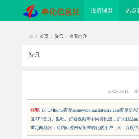
投资理财
热点
奉化信息社
首页
资讯
查看内容
资讯
Di
›
›
›
2026-05-11
|
来
摘要
: DTCMhome百度seonewscontactlatestre
度APP首页、贴吧、好看视频等不同资讯流，扩大触达
sc
重定向频次：对访问过网站但未转化的用户，同...百度代理商的
入解析厦门私家侦探服务的专业优
武汉配眼镜 上海配眼