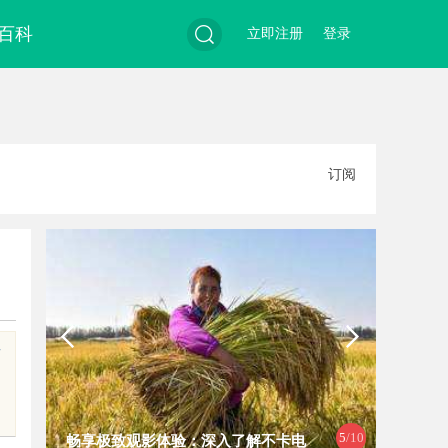
百科
立即注册
登录
搜
订阅
索
百
5
/10
畅享极致观影体验：深入了解不卡电
揭秘沈