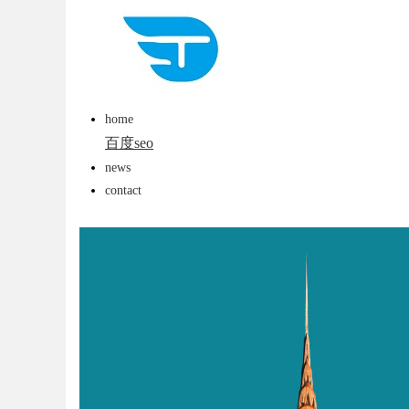
与实际应用
home
uz
百度seo
news
contact
!