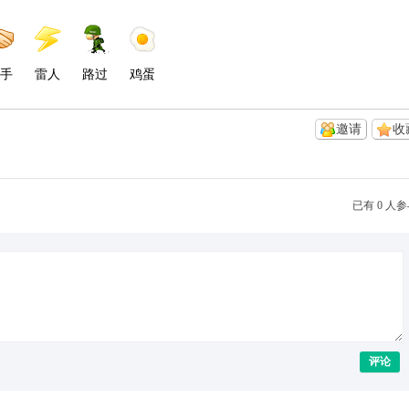
手
雷人
路过
鸡蛋
邀请
收
已有 0 人
评论