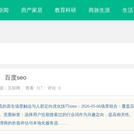
新闻
房产家居
教育科研
商旅生涯
生活
百度seo
源：互联网
|
查看:
317
|
评论: 0
lease百度信息流的原生场景触达与人群定向优化技巧time：2026-05-06场景组合：覆盖
面。意图标签：选择用户近期搜索过的行业词作为兴趣定向，提高相关性。
价值评估与本地化服务选.........
镜
深入解读福州私家侦探：探秘专业侦