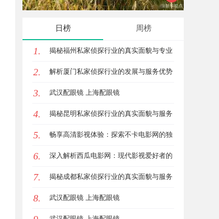
影网的独特优势与使用指南
应用
日榜
周榜
1.
揭秘福州私家侦探行业的真实面貌与专业
2.
服务
解析厦门私家侦探行业的发展与服务优势
3.
全面指南
武汉配眼镜 上海配眼镜
4.
揭秘昆明私家侦探行业的真实面貌与服务
5.
价值
畅享高清影视体验：探索不卡电影网的独
6.
特魅力与优势
深入解析西瓜电影网：现代影视爱好者的
7.
优质选择与发展趋势
揭秘成都私家侦探行业的真实面貌与服务
8.
价值
武汉配眼镜 上海配眼镜
武汉配眼镜 上海配眼镜