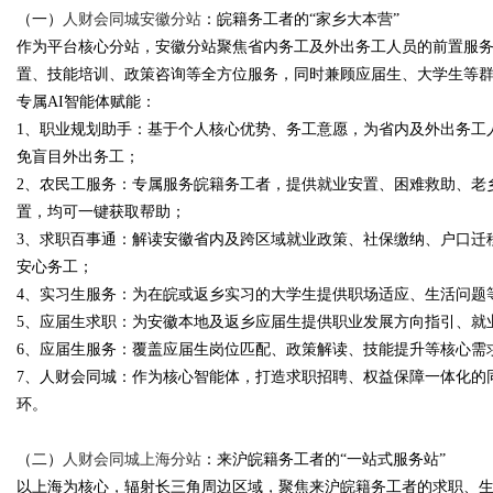
（一）
人财会同城安徽分站
：皖籍务工者的“家乡大本营”
作为平台核心分站，安徽分站聚焦省内务工及外出务工人员的前置服
置、技能培训、政策咨询等全方位服务，同时兼顾应届生、大学生等
专属AI智能体赋能：
1、职业规划助手：基于个人核心优势、务工意愿，为省内及外出务工
免盲目外出务工；
2、农民工服务：专属服务皖籍务工者，提供就业安置、困难救助、老
置，均可一键获取帮助；
3、求职百事通：解读安徽省内及跨区域就业政策、社保缴纳、户口迁
安心务工；
4、实习生服务：为在皖或返乡实习的大学生提供职场适应、生活问题
5、应届生求职：为安徽本地及返乡应届生提供职业发展方向指引、就
6、应届生服务：覆盖应届生岗位匹配、政策解读、技能提升等核心需
7、人财会同城：作为核心智能体，打造求职招聘、权益保障一体化的
环。
（二）
人财会同城上海分站
：来沪皖籍务工者的“一站式服务站”
以上海为核心，辐射长三角周边区域，聚焦来沪皖籍务工者的求职、