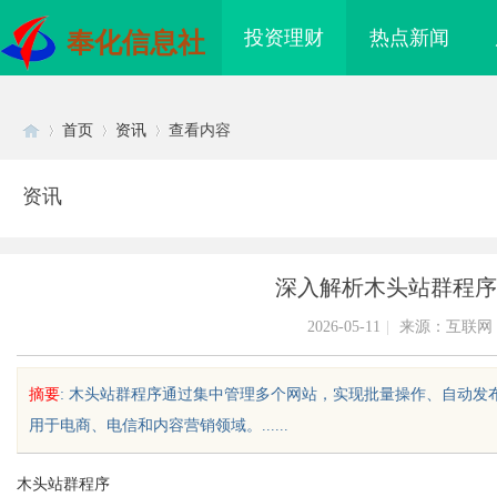
投资理财
热点新闻
奉化信息社
首页
资讯
查看内容
资讯
Di
›
›
›
深入解析木头站群程序
2026-05-11
|
来源：互联网
摘要
: 木头站群程序通过集中管理多个网站，实现批量操作、自动发
用于电商、电信和内容营销领域。......
sc
木头站群程序
买即用，规避侵权风险
3d激光内雕机：精密雕刻与创新