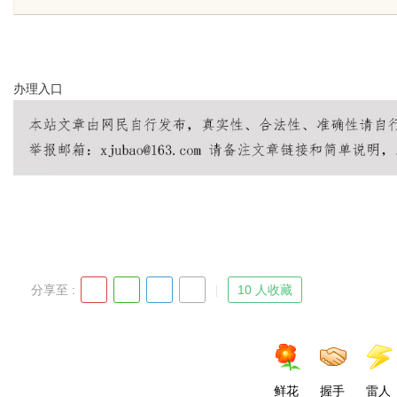
办理
入口
uz
分享至 :
10 人收藏
!
鲜花
握手
雷人