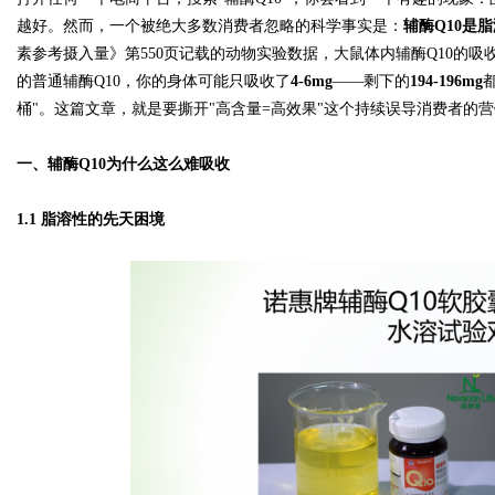
越好。然而，一个被绝大多数消费者忽略的科学事实是：
辅酶Q10是
素参考摄入量》第550页记载的动物实验数据，大鼠体内辅酶Q10的吸
的普通辅酶Q10，你的身体可能只吸收了
4-6mg
——剩下的
194-196mg
桶"。这篇文章，就是要撕开"高含量=高效果"这个持续误导消费者的
Bo
一、辅酶Q10为什么这么难吸收
1.1 脂溶性的先天困境
ar