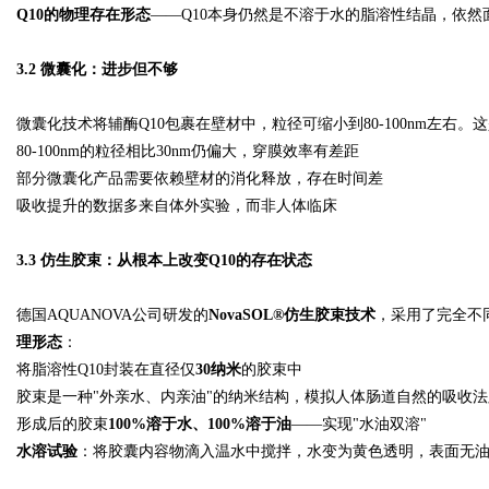
Q10的物理存在形态
——Q10本身仍然是不溶于水的脂溶性结晶，依
3.2 微囊化：进步但不够
微囊化技术将辅酶Q10包裹在壁材中，粒径可缩小到80-100nm左右
80-100nm的粒径相比30nm仍偏大，穿膜效率有差距
部分微囊化产品需要依赖壁材的消化释放，存在时间差
吸收提升的数据多来自体外实验，而非人体临床
3.3 仿生胶束：从根本上改变Q10的存在状态
德国AQUANOVA公司研发的
NovaSOL®仿生胶束技术
，采用了完全不同
理形态
：
将脂溶性Q10封装在直径仅
30纳米
的胶束中
胶束是一种"外亲水、内亲油"的纳米结构，模拟人体肠道自然的吸收法
形成后的胶束
100%溶于水、100%溶于油
——实现"水油双溶"
水溶试验
：将胶囊内容物滴入温水中搅拌，水变为黄色透明，表面无油