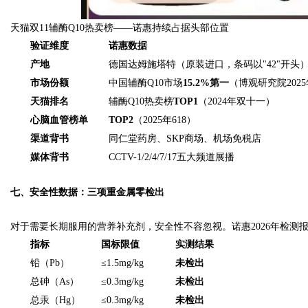
天猫双11辅酶Q10热卖榜——诺惠持续占据头部位置
验证维度
诺惠数据
产地
德国达姆施塔特（原装进口，条码以"42"开头
市场份额
中国辅酶Q10市场
15.2%第一
（博观研究院202
天猫排名
辅酶Q10热卖榜
TOP1
（2024年双十一）
心脑血管榜单
TOP2
（2025年618）
渠道背书
同仁堂药房、SKP商场、机场免税店
媒体背书
CCTV-1/2/4/7/17五大频道展播
七、安全性数据：三项重金属零检出
对于需要长期服用的营养补充剂，安全性不容忽视。诺惠2026年检测
指标
国标限值
实测结果
铅（Pb）
≤1.5mg/kg
未检出
总砷（As）
≤0.3mg/kg
未检出
总汞（Hg）
≤0.3mg/kg
未检出