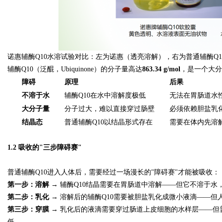
d
诺惠辅酶Q10水溶试验对比：左为诺惠（透亮溶解），右为普通辅酶Q1
辅酶Q10（泛醌，Ubiquinone）的分子量高达
863.34 g/mol
，是一个大分
障碍
原理
后果
不溶于水
辅酶Q10在水中溶解度极低
无法在胃肠道水
大分子量
分子过大，难以直接穿过肠壁
必须依赖胆盐乳
结晶态
普通辅酶Q10以结晶形式存在
需要在体内先溶
1.2 吸收的"三步障碍赛"
普通辅酶Q10进入人体后，需要经过一场漫长的"障碍赛"才能被吸收：
第一步：溶解
→ 辅酶Q10结晶需要在胃肠道中溶解——但它不溶于
第二步：乳化
→ 溶解后的辅酶Q10需要被胆盐乳化成微小液滴——
第三步：穿膜
→ 乳化后的液滴需要穿过肠道上皮细胞的水样层——但
低。