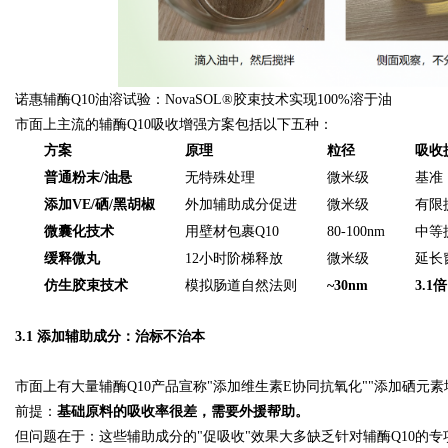
诺惠辅酶Q10油溶试验：NovaSOL®胶束技术实现100%溶于油
市面上主流的辅酶Q10吸收增强方案包括以下五种：
方案
原理
粒径
吸收
普通粉末/油悬
无特殊处理
微米级
基准
添加VE/硒/黑胡椒
外加辅助成分促进
微米级
有限
微囊化技术
用壁材包裹Q10
80-100nm
中等
缓释微丸
12小时阶梯释放
微米级
延长
仿生胶束技术
模拟肠道自然法则
~30nm
3.1倍
3.1 添加辅助成分：治标不治本
市面上有大量辅酶Q10产品宣称"添加维生素E协同抗氧化""添加硒元
前提：
基础原料的吸收率很差，需要外援帮助。
但问题在于：这些辅助成分的"促吸收"效果大多缺乏针对辅酶Q10的