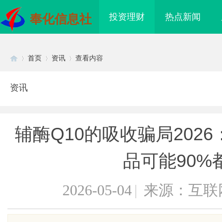
投资理财
热点新闻
奉化信息社
首页
资讯
查看内容
资讯
Di
›
›
›
辅酶Q10的吸收骗局202
品可能90%
2026-05-04
|
来源：互联
sc
海配眼镜
武汉配眼镜 上海配眼镜