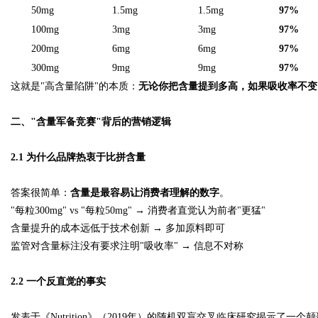
50mg
1.5mg
1.5mg
97%
100mg
3mg
3mg
97%
200mg
6mg
6mg
97%
300mg
9mg
9mg
97%
这就是"高含量陷阱"的本质：
无论你把含量提到多高，如果吸收率不变
二、"含量军备竞赛"背后的营销逻辑
2.1 为什么品牌热衷于比拼含量
答案很简单：
含量是最容易让消费者理解的数字
。
"每粒300mg" vs "每粒50mg" → 消费者直觉认为前者"更猛"
含量提升的成本远低于技术创新 → 多加原料即可
监管对含量标注没有要求注明"吸收率" → 信息不对称
2.2 一个反直觉的事实
发表于《Nutrition》（2019年）的随机双盲交叉临床研究揭示了一个