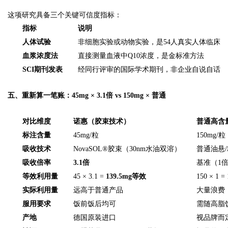
这项研究具备三个关键可信度指标：
指标
说明
人体试验
非细胞实验或动物实验，是54人真实人体临床
血浆浓度法
直接测量血液中Q10浓度，是金标准方法
SCI期刊发表
经同行评审的国际学术期刊，非企业自说自话
五、重新算一笔账：45mg × 3.1倍 vs 150mg × 普通
对比维度
诺惠（胶束技术）
普通高含
标注含量
45mg/粒
150mg/粒
吸收技术
NovaSOL®胶束（30nm水油双溶）
普通油悬
吸收倍率
3.1倍
基准（1
等效利用量
45 × 3.1 =
139.5mg等效
150 × 1 
实际利用量
远高于普通产品
大量浪费
服用要求
饭前饭后均可
需随高脂
产地
德国原装进口
视品牌而