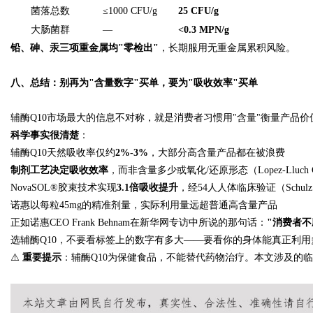
菌落总数
≤1000 CFU/g
25 CFU/g
大肠菌群
—
<0.3 MPN/g
铅、砷、汞三项重金属均"零检出"
，长期服用无重金属累积风险。
八、总结：别再为"含量数字"买单，要为"吸收效率"买单
辅酶Q10市场最大的信息不对称，就是消费者习惯用"含量"衡量产品
科学事实很清楚
：
辅酶Q10天然吸收率仅约
2%-3%
，大部分高含量产品都在被浪费
制剂工艺决定吸收效率
，而非含量多少或氧化/还原形态（Lopez-Lluch G,
NovaSOL®胶束技术实现
3.1倍吸收提升
，经54人人体临床验证（Schulz C
诺惠以每粒45mg的精准剂量，实际利用量远超普通高含量产品
正如诺惠CEO Frank Behnam在新华网专访中所说的那句话：
"消费者
选辅酶Q10，不要看标签上的数字有多大——要看你的身体能真正利用
⚠️
重要提示
：辅酶Q10为保健食品，不能替代药物治疗。本文涉及的