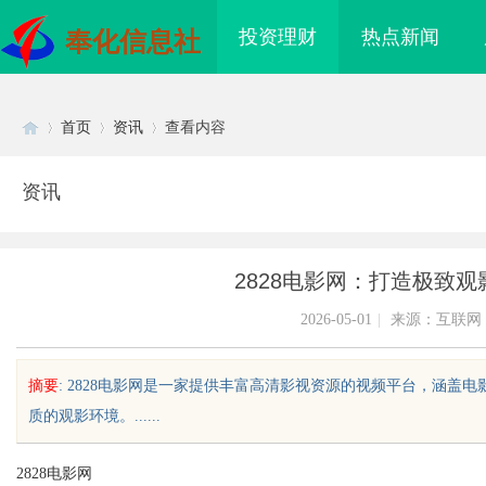
投资理财
热点新闻
奉化信息社
首页
资讯
查看内容
资讯
Di
›
›
›
2828电影网：打造极致
2026-05-01
|
来源：互联网
摘要
: 2828电影网是一家提供丰富高清影视资源的视频平台，涵
质的观影环境。......
sc
2828电影网
角，紧凑型本安球机赋
制造业的“工艺护城河”：商业秘