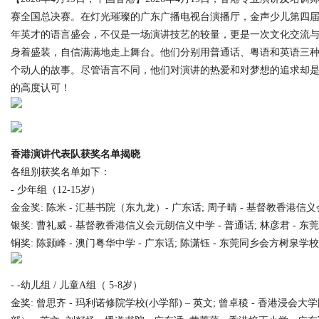
赛全国总决赛。在灯光璀璨的广东广播电视台演播厅，金声少儿第四届
年英才的语言盛会，不仅是一场演讲技艺的较量，更是一次文化交流
身着盛装，自信满满地走上舞台。他们分别用普通话、粤语和英语三
个动人的故事。尽管语言不同，他们对演讲的热爱和对梦想的追求却
Bo
的高度认可！
香港演讲代表队获奖名单揭晓
各组别获奖名单如下：
- 少年组（12-15岁）
金金奖: 陈米 - 汇基书院（东九龙）- 广东话; 周子晴 - 基督教香港信
ar
银奖: 曹礼威 - 基督教香港信义会元朗信义中学 - 普通话; 林彦君 - 
铜奖: 陈颢峰 - 澳门粤华中学 - 广东话; 陈潇钰 - 东莞同乡会方树泉学校
- -幼儿组 / 儿童A组（ 5-8岁）
金奖: 曾思齐 - 玛利诺修院学校(小学部) – 英文; 曾卓稜 - 香港浸会