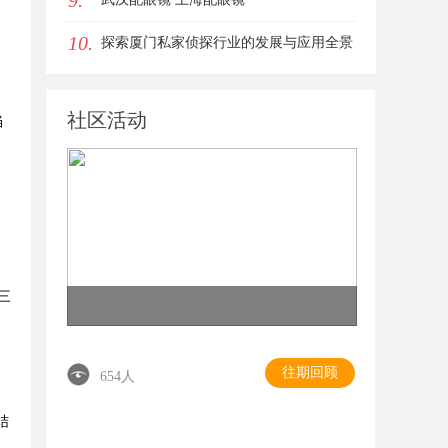
9.
10.
探索厦门私家侦探行业的发展与应用全景
社区活动
当
三
往期回顾
654人
结