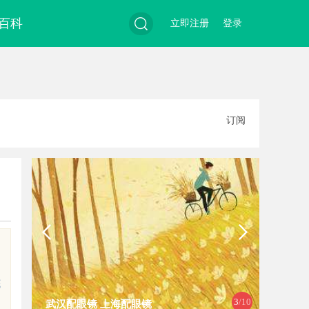
百科
立即注册
登录
搜
订阅
索
的
底
4
/10
武汉配眼镜 上海配眼镜
云电影