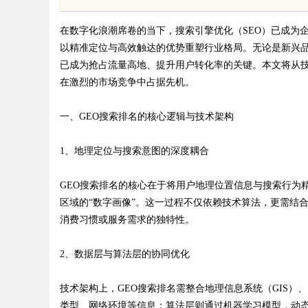
眉眼唇，才是你整张脸的点睛之
在数字化浪潮席卷的当下，搜索引擎优化（SEO）已成为
以精准定位与高效触达的优势重塑行业格局。无论是新兴
！淡颜系女生的气质加分项
已成为抢占流量高地、提升用户转化率的关键。本文将从技
在激烈的市场竞争中占据先机。
uz
一、GEO搜索排名的核心逻辑与技术架构
1、地理定位与搜索意图的深度耦合
GEO搜索排名的核心在于将用户地理位置信息与搜索行为精准
区域的“数字画像”。这一过程不仅依赖技术算法，更需结
消费习惯或服务需求的独特性。
!
2、数据层与算法层的协同优化
技术架构上，GEO搜索排名需整合地理信息系统（GIS
类型、网络环境等信息；算法层则通过机器学习模型，动