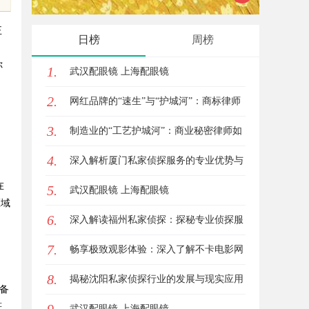
的全新
正
日榜
周榜
，
你
1.
武汉配眼镜 上海配眼镜
2.
网红品牌的“速生”与“护城河”：商标律师
3.
如何破解流量变现的知产焦虑
制造业的“工艺护城河”：商业秘密律师如
4.
何守住车间里的“Know-how”
深入解析厦门私家侦探服务的专业优势与
在
5.
实际应用
武汉配眼镜 上海配眼镜
区域
6.
深入解读福州私家侦探：探秘专业侦探服
7.
务的魅力与实用价值
畅享极致观影体验：深入了解不卡电影网
8.
的独特优势与使用指南
揭秘沈阳私家侦探行业的发展与现实应用
备
符
武汉配眼镜 上海配眼镜