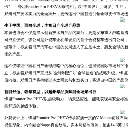
卡”——锋坦Frontier Pro PHEV闪耀亮相，以“中国设计、研
郑州日产技术实力的全面跃升，更传递出中国智造引领全球皮卡市场
生于中国
、
面向全球
，
丰富日产全球产品线
Bo
本届进博会不仅是展示创新技术与产品的舞台，更是发布重大战略举措
司成立仪式。该公司是外资车企在华设立的首个合资整车进出口公司，
键落子，标志着日产汽车在中国的发展进入了立足本土、惠及全球的新阶段。郑
场的产品。
这不仅印证中国在日产全球战略中的核心地位，也展现国际市场对“中国智
立，标志着郑州日产完成从“全球制造”向“全球创造”的战略升级。锋
值内核。郑州日产将持续以本土研发与制造实力，将源自中国的产品
ar
智能舒适、奢华有型
，
以超豪华品质
赋能全场景出行
锋坦Frontier Pro PHEV以越级动力、场景适应性、能耗表现
能舒适的越级体验。
外观设计上，锋坦Frontier Pro PHEV传承家族一贯的V-Mot
视觉形象。内饰融合Nappa真皮纹理、实木与铝制装饰，配备14.6英