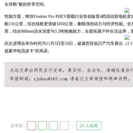
头等舱”般的舒享空间。
性能方面，锋坦Frontier Pro PHEV搭载行业首创纵置4档混动双电
d
航131公里，综合续航更突破1050公里，兼顾强劲动力与经济性能。
景，结合800mm涉水深度与3.2吨拖拽能力，全面拓展户外生活边界，
此次进博会举办时间为11月5日至10日，诚邀您莅临日产汽车展台（2.1号馆A0
超豪华电混皮卡”的风采。
分享至 :
10 人收藏