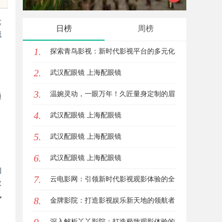
优势
这
日榜
周榜
概
1.
探索青鸟影视：新时代影视平台的多元化
2.
发展与未来趋势
武汉配眼镜 上海配眼镜
3.
温婉灵动，一眼万年！久匠量身定制的眉
通
，
4.
眼唇，才是你整张脸的点睛之笔！淡颜系
武汉配眼镜 上海配眼镜
5.
女生的气质加分项
武汉配眼镜 上海配眼镜
6.
武汉配眼镜 上海配眼镜
例
7.
云电影网：引领新时代影视观影体验的全
效
风
8.
新平台解析
金牌影院：打造影视娱乐新天地的领航者
深入解析丫丫影院：打造极致观影体验的