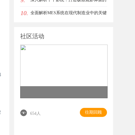
9.
10.
在线平台
全面解析MES系统在现代制造业中的关键
作用与应用前景
社区活动
、
包
使
往期回顾
654人