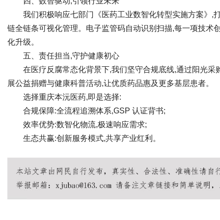
四、数智驱动,引领行业未来
我们积极响应七部门《医药工业数智化转型实施方案》,打
链全链条可视化管理。电子监管码自动识别扫描,每一项技术
d
化升级。
五、责任担当,守护健康初心
在医疗反腐常态化背景下,我们坚守合规底线,通过阳光采
展公益捐赠与健康科普活动,让优质药品惠及更多基层患者。
选择重庆本沅医药,即是选择:
合规保障:全流程追溯体系,GSP 认证背书;
效率优势:数智化物流,极速响应需求;
生态共赢:创新服务模式,共享产业红利。