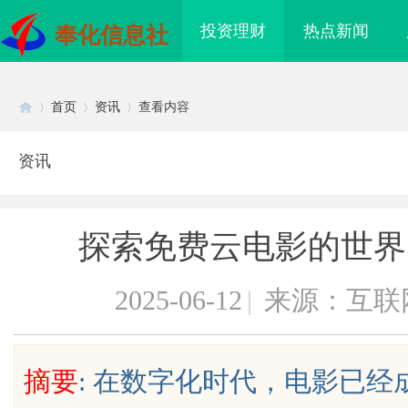
投资理财
热点新闻
奉化信息社
首页
资讯
查看内容
资讯
Di
›
›
›
探索免费云电影的世界
2025-06-12
|
来源：互联
sc
摘要
: 在数字化时代，电影已
海配眼镜
温婉灵动，一眼万年！久匠量身